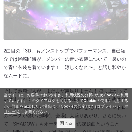
2曲目の「3D」もノンストップでパフォーマンス。自己紹
介では尾崎匠海が、メンバーの青い衣装について「暑いの
で青い衣装を着ています！ 涼しくなれ〜」と話し和やか
なムードに。
そして池﨑理人が「まだまだ声足りません！ 盛り上がって
当サイトは、お客様の使いやすさ、利用状況の分析のためCookieを利用
いけますか！」と煽ると「Goosebumps」へ。この曲はグ
しています。このダイアログを閉じることでCookieの使用に同意する
か、詳細を確認したい場合は、
[Cookieの設定]
または
[プライバシーポ
ループ結成時のオーディション課題曲なだけに、イントロ
リシー]
をご参照ください。
のベースが響いた瞬間、会場は大盛りあがり。さらに続い
閉じる
て「SHADOW」もオーディションの課題曲ということ