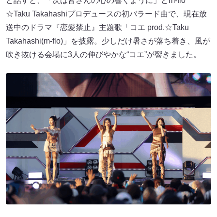
と話すと、「次は皆さんの心の響くように」とm-flo
☆Taku Takahashiプロデュースの初バラード曲で、現在放
送中のドラマ『恋愛禁止』主題歌「コエ prod.☆Taku
Takahashi(m-flo)」を披露。少しだけ暑さが落ち着き、風が
吹き抜ける会場に3人の伸びやかな“コエ”が響きました。