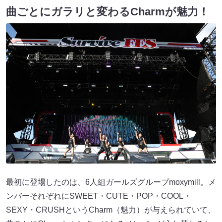
曲ごとにガラリと変わるCharmが魅力！
最初に登場したのは、6人組ガールズグループmoxymill。メ
ンバーそれぞれにSWEET・CUTE・POP・COOL・
SEXY・CRUSHというCharm（魅力）が与えられていて、