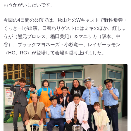
おうかがいしたいです」
今回の4日間の公演では、秋山とのWキャストで野性爆弾・
くっきー!が出演。日替わりゲストにはミキのほか、紅しょ
うが（熊元プロレス、稲田美紀）＆マユリカ（阪本、中
谷）、ブラックマヨネーズ・小杉竜一、レイザーラモン
（HG、RG）が登場して会場を盛り上げました。