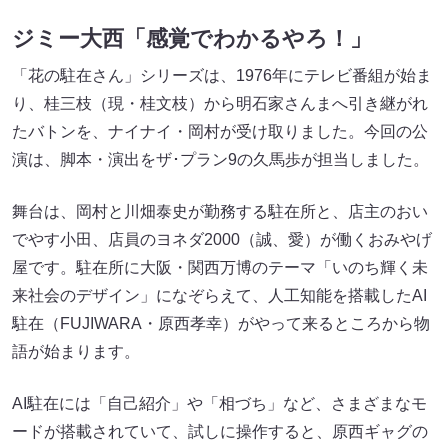
ジミー大西「感覚でわかるやろ！」
「花の駐在さん」シリーズは、1976年にテレビ番組が始ま
り、桂三枝（現・桂文枝）から明石家さんまへ引き継がれ
たバトンを、ナイナイ・岡村が受け取りました。今回の公
演は、脚本・演出をザ･プラン9の久馬歩が担当しました。
舞台は、岡村と川畑泰史が勤務する駐在所と、店主のおい
でやす小田、店員のヨネダ2000（誠、愛）が働くおみやげ
屋です。駐在所に大阪・関西万博のテーマ「いのち輝く未
来社会のデザイン」になぞらえて、人工知能を搭載したAI
駐在（FUJIWARA・原西孝幸）がやって来るところから物
語が始まります。
AI駐在には「自己紹介」や「相づち」など、さまざまなモ
ードが搭載されていて、試しに操作すると、原西ギャグの