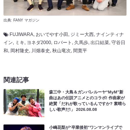
出典:
FANY マガジン
FUJIWARA
,
おいでやす小田
,
ジミー大西
,
ナインティナ
イン
,
ミキ
,
ヨネダ2000
,
ロバート
,
久馬歩
,
出口結菜
,
守谷日
和
,
岡村隆史
,
川畑泰史
,
秋山竜次
,
間寛平
関連記事
森三中・大島＆ガンバレルーヤ“MyM”新
曲はあの伝説アニメとのコラボ! 作曲家が
絶賛「だれが歌っているんですか? 素晴ら
しい歌声だ!」
2026.08.08
小嶋花梨が“卒業後初”ワンマンライブで