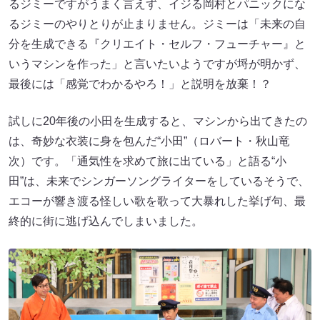
るジミーですがうまく言えず、イジる岡村とパニックにな
るジミーのやりとりが止まりません。ジミーは「未来の自
分を生成できる『クリエイト・セルフ・フューチャー』と
いうマシンを作った」と言いたいようですが埒が明かず、
最後には「感覚でわかるやろ！」と説明を放棄！？
試しに20年後の小田を生成すると、マシンから出てきたの
は、奇妙な衣装に身を包んだ“小田”（ロバート・秋山竜
次）です。「通気性を求めて旅に出ている」と語る“小
田”は、未来でシンガーソングライターをしているそうで、
エコーが響き渡る怪しい歌を歌って大暴れした挙げ句、最
終的に街に逃げ込んでしまいました。