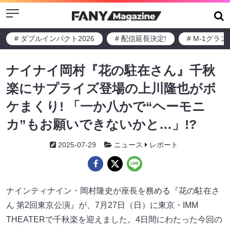
Menu
# ダブルインパクト2026
# 配信延長決定!
# M-1グラ
ナイナイ岡村『花の駐在さん』千秋
楽にサプライズ登場の上川隆也がボ
ケまくり! 「一か八かで“ヘーモニ
カ”もお願いできないかと…」!?
2025-07-29
ニュース
レポート
ナインティナイン・岡村隆史が座長を務める『花の駐在さ
ん 第2回東京公演』が、7月27日（日）に東京・IMM
THEATERで千秋楽を迎えました。4日間にわたった今回の