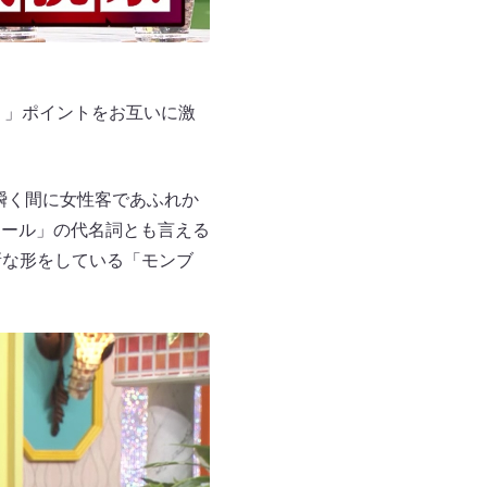
！」ポイントをお互いに激
し瞬く間に女性客であふれか
アール」の代名詞とも言える
新な形をしている「モンブ