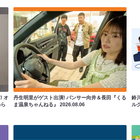
 オ
丹生明里がゲスト出演! パンサー向井＆長田『くる
鈴
わら
ま温泉ちゃんねる』
2026.08.06
ル