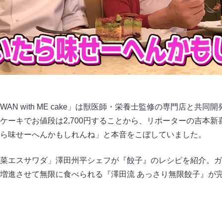
AN with ME cake」は獣医師・栄養士監修の専門店と共
ケーキでお値段は2,700円することから、リポーターの吉本
ら味せーへんかもしれんね」と本音をこぼしていました。
菜エスサワダ」澤田州平シェフが『餃子』のレシピを紹介。ガ
増進させて無限に食べられる『澤田流 あっさり無限餃子』が