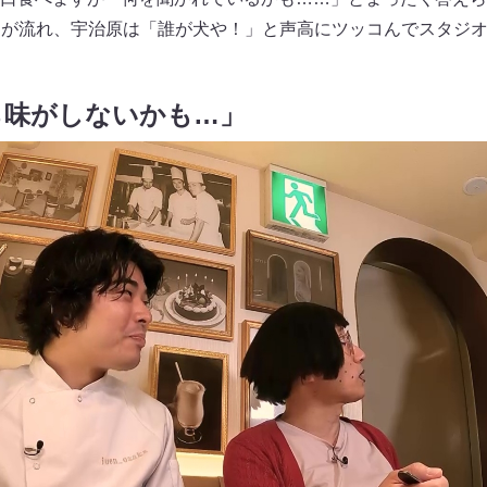
Rが流れ、宇治原は「誰が犬や！」と声高にツッコんでスタジ
ら味がしないかも…」