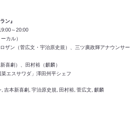
ラン』
00～20:00
ローカル）
ロザン（菅広文・宇治原史規）、三ツ廣政輝アナウンサー
本新喜劇）、田村裕（麒麟）
国菜エスサワダ」澤田州平シェフ
ン
,
吉本新喜劇
,
宇治原史規
,
田村裕
,
菅広文
,
麒麟