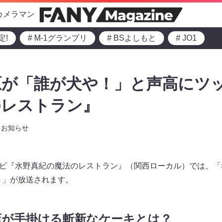
カメラマン
定!
# M-1グランプリ
# BSよしもと
# JO1
が「誰が犬や！」と声高にツッ
のレストラン』
お知らせ
テレビ『水野真紀の魔法のレストラン』（関西ローカル）では、「考
～」が放送されます。
店が手掛ける斬新なケーキとは？