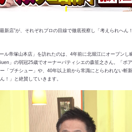
と“最新店”が、それぞれプロの目線で徹底視察し「考えられへん
「ポアール帝塚山本店」を訪れたのは、4年前に北堀江にオープン
iuen」の弱冠25歳でオーナーパティシエの森笙之さん。「ポ
ー「プチシュー」や、40年以上前から常識にとらわれない斬
ん！」と絶賛していきます。