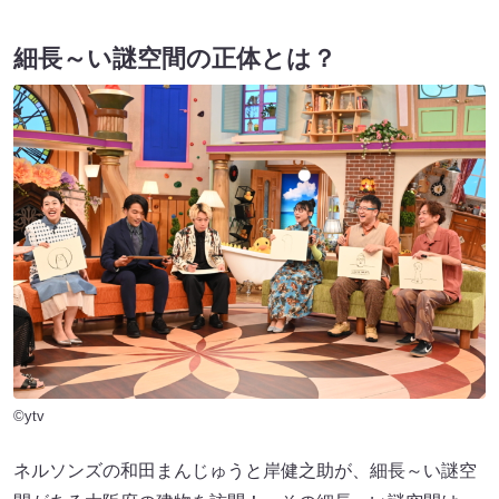
細長～い謎空間の正体とは？
©ytv
ネルソンズの和田まんじゅうと岸健之助が、細長～い謎空