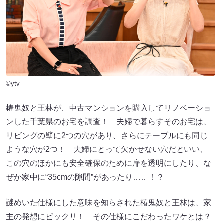
©ytv
椿鬼奴と王林が、中古マンションを購入してリノベーショ
ンした千葉県のお宅を調査！ 夫婦で暮らすそのお宅は、
リビングの壁に2つの穴があり、さらにテーブルにも同じ
ような穴が2つ！ 夫婦にとって欠かせない穴だといい、
この穴のほかにも安全確保のために扉を透明にしたり、な
ぜか家中に“35cmの隙間”があったり……！？
謎めいた仕様にした意味を知らされた椿鬼奴と王林は、家
主の発想にビックリ！ その仕様にこだわったワケとは？