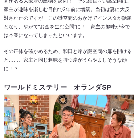
間がある大阪府の建物を訪問！ その細長～い謎空間は、
家主が趣味を楽しむ目的で2年前に増築。当初は妻に大反
対されたのですが、この謎空間のおかげでインスタが話題
となり、やがて“お金を生む空間”に！ 家主の趣味が今で
は本業になってしまったといいます。
その正体を確かめるため、和田と岸が謎空間の扉を開ける
と……、家主と同じ趣味を持つ岸がうらやましそうな顔
に！？
ワールドミステリー オランダSP