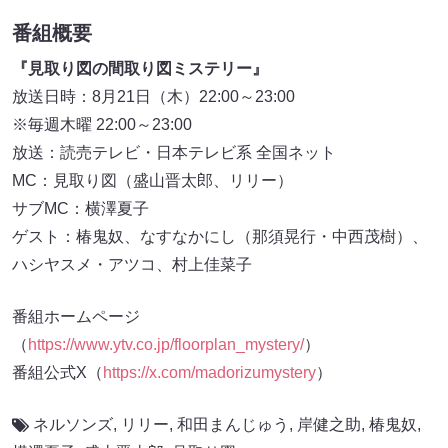
番組概要
『見取り図の間取り図ミステリー』
放送日時：8月21日（木）22:00～23:00
※毎週木曜 22:00～23:00
放送：読売テレビ・日本テレビ系 全国ネット
MC：見取り図（盛山晋太郎、リリー）
サブMC：横澤夏子
ゲスト：椿鬼奴、なすなかにし（那須晃行・中西茂樹）、
ハシヤスメ・アツコ、村上佳菜子
番組ホームページ
（
https://www.ytv.co.jp/floorplan_mystery/
）
番組公式X（
https://x.com/madorizumystery
）
ネルソンズ
,
リリー
,
和田まんじゅう
,
岸健之助
,
椿鬼奴
,