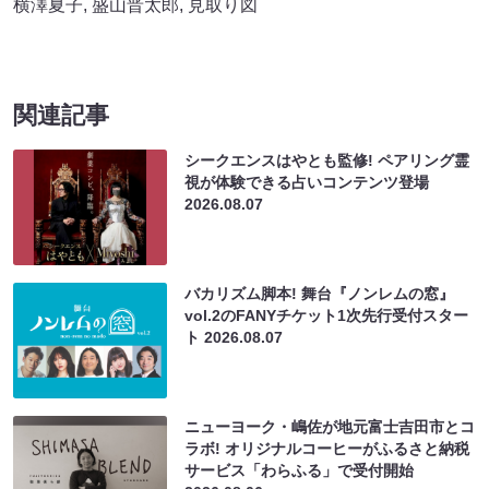
横澤夏子
,
盛山晋太郎
,
見取り図
関連記事
シークエンスはやとも監修! ペアリング霊
視が体験できる占いコンテンツ登場
2026.08.07
バカリズム脚本! 舞台『ノンレムの窓』
vol.2のFANYチケット1次先行受付スター
ト
2026.08.07
ニューヨーク・嶋佐が地元富士吉田市とコ
ラボ! オリジナルコーヒーがふるさと納税
サービス「わらふる」で受付開始