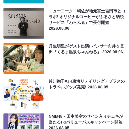
ニューヨーク・嶋佐が地元富士吉田市とコ
ラボ! オリジナルコーヒーがふるさと納税
サービス「わらふる」で受付開始
2026.08.06
丹生明里がゲスト出演! パンサー向井＆長
田『くるま温泉ちゃんねる』
2026.08.06
鈴川絢子×JR東海リテイリング・プラスの
トラベルグッズ発売!
2026.08.05
NMB48・田中美空のサイン入りチェキが
当たる! dバリューパスキャンペーン開催
2026.08.05