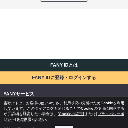
FANY IDとは
FANY IDに登録・ログインする
FANYサービス
当サイトは、お客様の使いやすさ、利用状況の分析のためCookieを利用
FANY
しています。このダイアログを閉じることでCookieの使用に同意する
FANY Ticket
か、詳細を確認したい場合は、
[Cookieの設定]
または
[プライバシーポ
リシー]
をご参照ください。
FANY Online Ticket