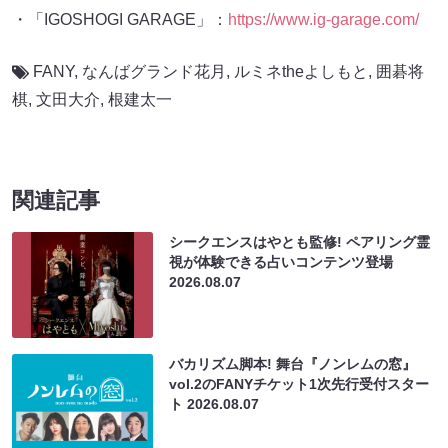
・「IGOSHOGI GARAGE」：
https://www.ig-garage.com/
FANY
,
なんばグランド花月
,
ルミネtheよしもと
,
囲碁将
棋
,
文田大介
,
根建太一
関連記事
シークエンスはやとも監修! ペアリング霊
視が体験できる占いコンテンツ登場
2026.08.07
バカリズム脚本! 舞台『ノンレムの窓』
vol.2のFANYチケット1次先行受付スター
ト
2026.08.07