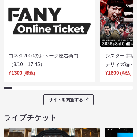
ヨネダ2000のおトーク座右衛門
シスター 井坂
（8/10 17:45）
テリィズ編～（8
¥1300
¥1800
(税込)
(税込)
サイトを閲覧する
ライブチケット