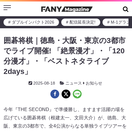
Menu
# ダブルインパクト2026
# 配信延長決定!
# M-1グラ
囲碁将棋｜徳島・大阪・東京の3都市
でライブ開催! 「絶景漫才」・「120
分漫才」・「ベストネタライブ
2days」
2025-08-18
ニュース
お知らせ
今年『THE SECOND』で準優勝し、ますます活躍の場を
広げている囲碁将棋（根建太一、文田大介）が、徳島、大
阪、東京の3都市で、全4公演からなる単独ライブツアーを