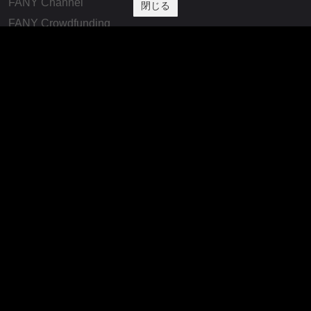
FANY Channel
閉じる
FANY Crowdfunding
FANY Mall
FANY Commu
法務・規約
プライバシーポリシー
反社会的勢力排除宣言
会社情報
吉本興業株式会社
お問い合わせ
その他
よしもとニュースセンターアーカイブ