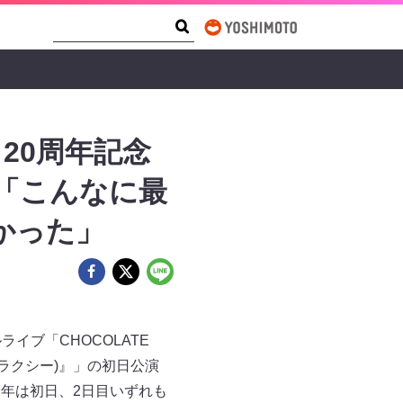
Search Form
Search
20周年記念
幕で「こんなに最
かった」
イブ「CHOCOLATE
・ギャラクシー)』」の初日公演
今年は初日、2日目いずれも