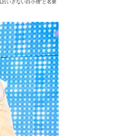
呂いざない白小僧”と名乗