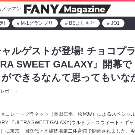
カメラマン
定!
# M-1グランプリ
# BSよしもと
# JO1
ャルゲストが登場! チョコプラ
RA SWEET GALAXY』開
トができるなんて思ってもいな
レポート
チョコレートプラネット（長田庄平、松尾駿）によるスペシャルラ
VERSARY 『ULTRA SWEET GALAXY(ウルトラ・スウィート
日（水）に東京・国立代々木競技場第二体育館で開催されました。