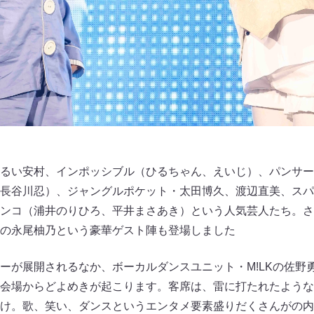
るい安村、インポッシブル（ひるちゃん、えいじ）、パンサー
長谷川忍）、ジャングルポケット・太田博久、渡辺直美、スパ
ンコ（浦井のりひろ、平井まさあき）という人気芸人たち。さ
の永尾柚乃という豪華ゲスト陣も登場しました
ーが展開されるなか、ボーカルダンスユニット・M!LKの佐野
会場からどよめきが起こります。客席は、雷に打たれたような
け。歌、笑い、ダンスというエンタメ要素盛りだくさんがの内