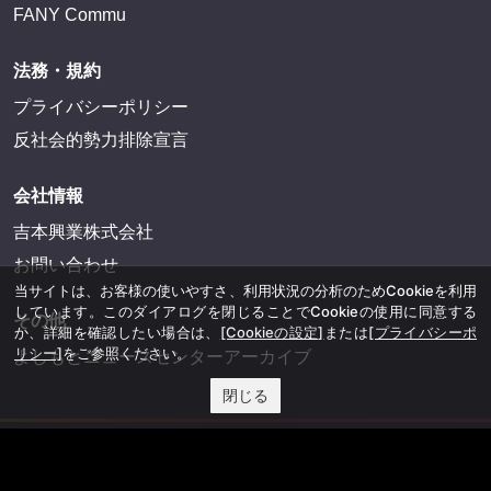
FANY Commu
法務・規約
プライバシーポリシー
反社会的勢力排除宣言
会社情報
吉本興業株式会社
お問い合わせ
当サイトは、お客様の使いやすさ、利用状況の分析のためCookieを利用
しています。このダイアログを閉じることでCookieの使用に同意する
その他
か、詳細を確認したい場合は、
[Cookieの設定]
または
[プライバシーポ
リシー]
をご参照ください。
よしもとニュースセンターアーカイブ
閉じる
©YOSHIMOTO KOGYO, All Rights Reserved.