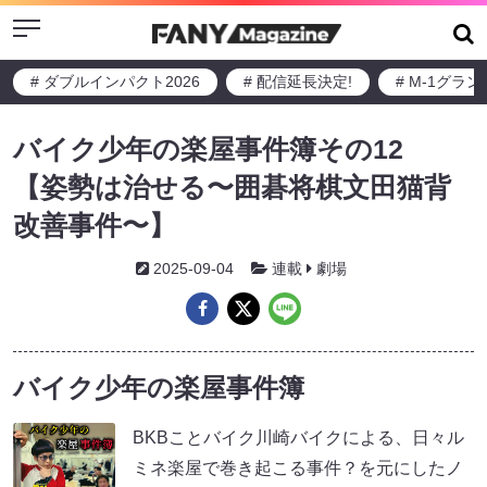
Menu
# ダブルインパクト2026
# 配信延長決定!
# M-1グラ
バイク少年の楽屋事件簿その12
【姿勢は治せる〜囲碁将棋文田猫背
改善事件〜】
2025-09-04
連載
劇場
バイク少年の楽屋事件簿
BKBことバイク川崎バイクによる、日々ル
ミネ楽屋で巻き起こる事件？を元にしたノ