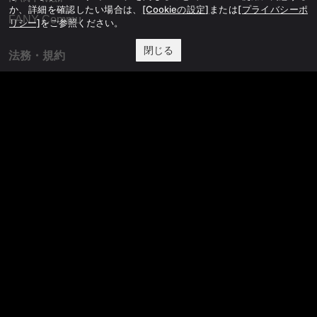
か、詳細を確認したい場合は、
[Cookieの設定]
または
[プライバシーポ
FANY Commu
リシー]
をご参照ください。
閉じる
法務・規約
プライバシーポリシー
反社会的勢力排除宣言
会社情報
吉本興業株式会社
お問い合わせ
その他
よしもとニュースセンターアーカイブ
©YOSHIMOTO KOGYO, All Rights Reserved.