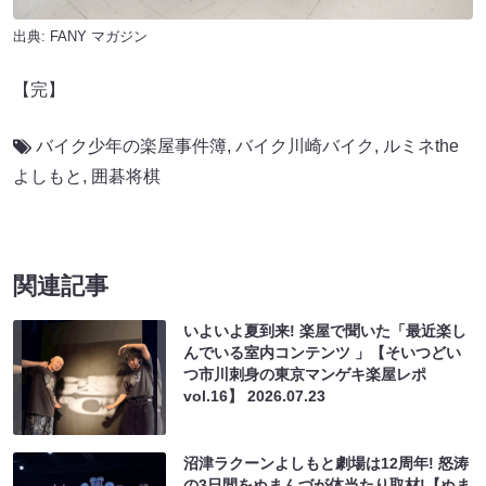
出典:
FANY マガジン
【完】
バイク少年の楽屋事件簿
,
バイク川崎バイク
,
ルミネthe
よしもと
,
囲碁将棋
関連記事
いよいよ夏到来! 楽屋で聞いた「最近楽し
んでいる室内コンテンツ 」【そいつどい
つ市川刺身の東京マンゲキ楽屋レポ
vol.16】
2026.07.23
沼津ラクーンよしもと劇場は12周年! 怒涛
の3日間をぬまんづが体当たり取材!【ぬま