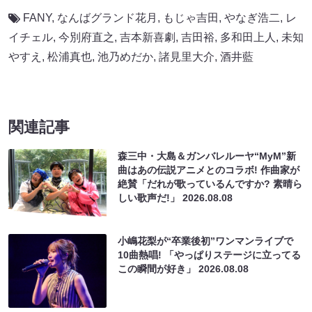
FANY
,
なんばグランド花月
,
もじゃ吉田
,
やなぎ浩二
,
レ
イチェル
,
今別府直之
,
吉本新喜劇
,
吉田裕
,
多和田上人
,
未知
やすえ
,
松浦真也
,
池乃めだか
,
諸見里大介
,
酒井藍
関連記事
森三中・大島＆ガンバレルーヤ“MyM”新
曲はあの伝説アニメとのコラボ! 作曲家が
絶賛「だれが歌っているんですか? 素晴ら
しい歌声だ!」
2026.08.08
小嶋花梨が“卒業後初”ワンマンライブで
10曲熱唱! 「やっぱりステージに立ってる
この瞬間が好き」
2026.08.08