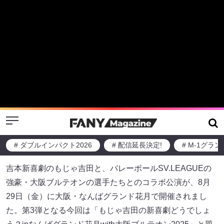
Menu
# ダブルインパクト2026
# 配信延長決定!
# M-1グラ
今年も大阪ブルテオンの選手がコラ
ボ! もじゃ吉田の“バレーボール新喜
劇”は「台本見て震えました」
2025-09-05
ニュース
レポート
吉本新喜劇のもじゃ吉田と、バレーボールSV.LEAGUEの
強豪・大阪ブルテオンの選手たちとのコラボ公演が、8月
29日（金）に大阪・なんばグランド花月で開催されまし
た。第3弾となる今回は「もじゃ吉田の新喜劇どうでしょ