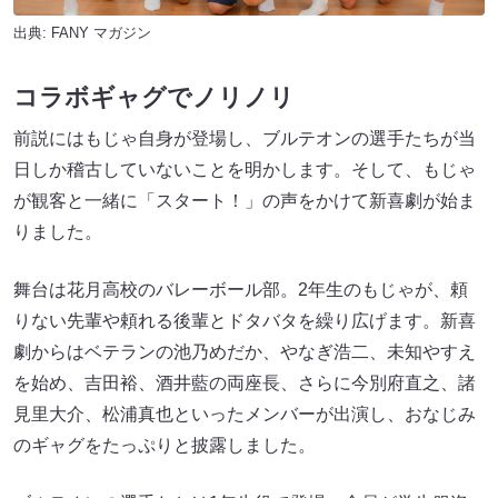
出典:
FANY マガジン
コラボギャグでノリノリ
前説にはもじゃ自身が登場し、ブルテオンの選手たちが当
日しか稽古していないことを明かします。そして、もじゃ
が観客と一緒に「スタート！」の声をかけて新喜劇が始ま
りました。
舞台は花月高校のバレーボール部。2年生のもじゃが、頼
りない先輩や頼れる後輩とドタバタを繰り広げます。新喜
劇からはベテランの池乃めだか、やなぎ浩二、未知やすえ
を始め、吉田裕、酒井藍の両座長、さらに今別府直之、諸
見里大介、松浦真也といったメンバーが出演し、おなじみ
のギャグをたっぷりと披露しました。