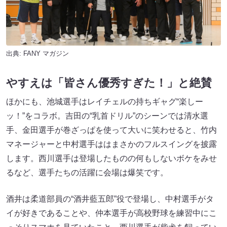
出典:
FANY マガジン
やすえは「皆さん優秀すぎた！」と絶賛
ほかにも、池城選手はレイチェルの持ちギャグ“楽しー
ッ！”をコラボ。吉田の“乳首ドリル”のシーンでは清水選
手、金田選手が巻ざっぱを使って大いに笑わせると、竹内
マネージャーと中村選手ははまさかのフルスイングを披露
します。西川選手は登場したものの何もしないボケをみせ
るなど、選手たちの活躍に会場は爆笑です。
酒井は柔道部員の“酒井藍五郎”役で登場し、中村選手がタ
イが好きであることや、仲本選手が高校野球を練習中にこ