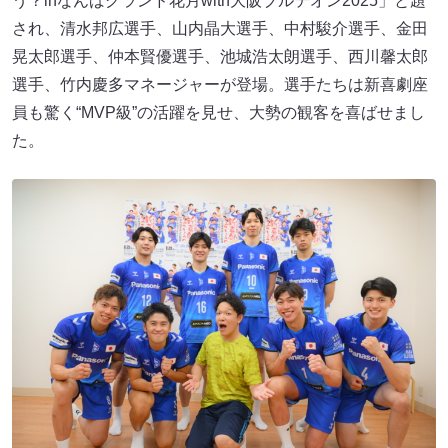
う？inなんばグランド花月with大阪ブルテオン2025」と題
され、清水邦広選手、山内晶大選手、中村駿介選手、金田
晃太郎選手、仲本賢優選手、池城浩太朗選手、西川馨太郎
選手、竹内慶多マネージャーが登場。選手たちは新喜劇座
員も驚く“MVP級”の活躍を見せ、大勢の観客を喜ばせまし
た。