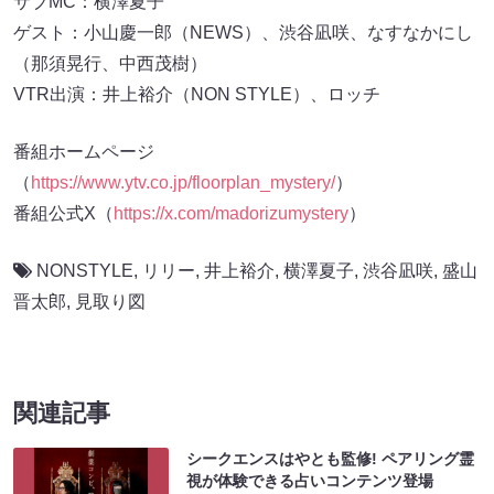
サブMC：横澤夏子
ゲスト：小山慶一郎（NEWS）、渋谷凪咲、なすなかにし
（那須晃行、中西茂樹）
VTR出演：井上裕介（NON STYLE）、ロッチ
番組ホームページ
（
https://www.ytv.co.jp/floorplan_mystery/
）
番組公式X（
https://x.com/madorizumystery
）
NONSTYLE
,
リリー
,
井上裕介
,
横澤夏子
,
渋谷凪咲
,
盛山
晋太郎
,
見取り図
関連記事
シークエンスはやとも監修! ペアリング霊
視が体験できる占いコンテンツ登場