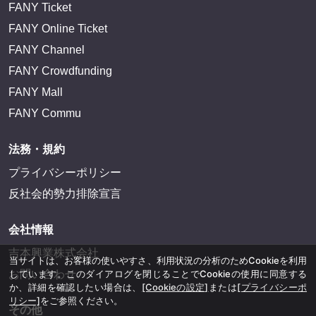
FANY Ticket
FANY Online Ticket
FANY Channel
FANY Crowdfunding
FANY Mall
FANY Commu
法務・規約
プライバシーポリシー
反社会的勢力排除宣言
会社情報
吉本興業株式会社
当サイトは、お客様の使いやすさ、利用状況の分析のためCookieを利用
しています。このダイアログを閉じることでCookieの使用に同意する
お問い合わせ
か、詳細を確認したい場合は、
[Cookieの設定]
または
[プライバシーポ
リシー]
をご参照ください。
その他