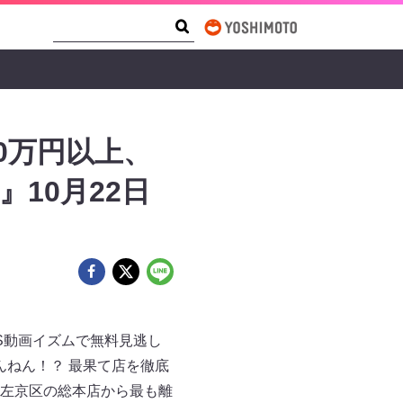
Search Form
Search
0万円以上、
10月22日
BS動画イズムで無料見逃し
んねん！？ 最果て店を徹底
左京区の総本店から最も離