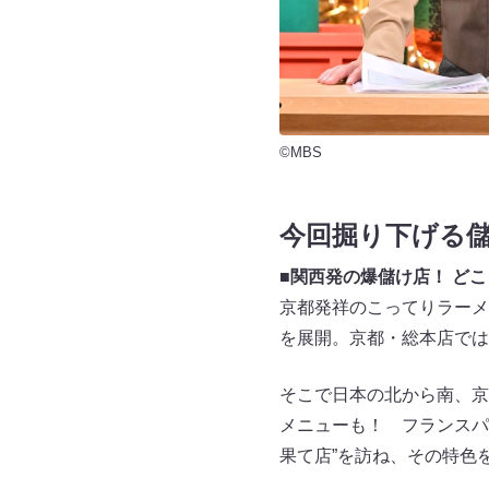
©MBS
今回掘り下げる
■関西発の爆儲け店！ ど
京都発祥のこってりラーメ
を展開。京都・総本店では
そこで日本の北から南、京
メニューも！ フランスパ
果て店”を訪ね、その特色