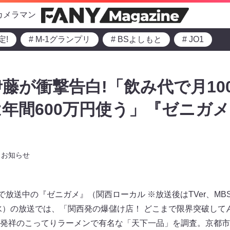
カメラマン
定!
# M-1グランプリ
# BSよしもと
# JO1
藤が衝撃告白!「飲み代で月10
年間600万円使う」『ゼニガメ』
お知らせ
レビで放送中の『ゼニガメ』（関西ローカル ※放送後はTVer、M
（水）の放送では、「関西発の爆儲け店！ どこまで限界突破して
発祥のこってりラーメンで有名な「天下一品」を調査。京都市