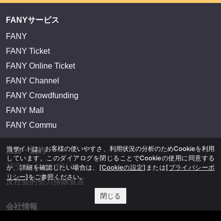
FANYサービス
FANY
FANY Ticket
FANY Online Ticket
FANY Channel
FANY Crowdfunding
FANY Mall
FANY Commu
当サイトは、お客様の使いやすさ、利用状況の分析のためCookieを利用
法務・規約
しています。このダイアログを閉じることでCookieの使用に同意する
プライバシーポリシー
か、詳細を確認したい場合は、
[Cookieの設定]
または
[プライバシーポ
リシー]
をご参照ください。
反社会的勢力排除宣言
閉じる
会社情報