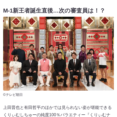
M-1新王者誕生直後…次の審査員は！？
©テレビ朝日
上田晋也と有田哲平のほかでは見られない姿が堪能できる
くりぃむしちゅーの純度100％バラエティー『くりぃむナ