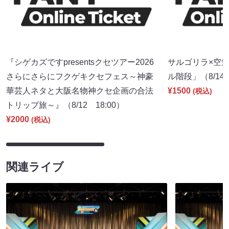
『シゲカズですpresentsクセツアー2026
サルゴリラ×空
さらにさらにフクゲキクセフェス～神豪
ル階段」（8/14 
華芸人ネタと大阪名物神クセ企画の合法
¥1500
(税込)
トリップ旅～』（8/12 18:00）
¥2000
(税込)
関連ライブ