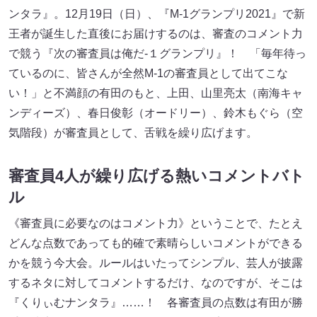
ンタラ』。12月19日（日）、『M-1グランプリ2021』で新
王者が誕生した直後にお届けするのは、審査のコメント力
で競う『次の審査員は俺だ-１グランプリ』！ 「毎年待っ
ているのに、皆さんが全然M-1の審査員として出てこな
い！」と不満顔の有田のもと、上田、山里亮太（南海キャ
ンディーズ）、春日俊彰（オードリー）、鈴木もぐら（空
気階段）が審査員として、舌戦を繰り広げます。
審査員4人が繰り広げる熱いコメントバト
ル
《審査員に必要なのはコメント力》ということで、たとえ
どんな点数であっても的確で素晴らしいコメントができる
かを競う今大会。ルールはいたってシンプル、芸人が披露
するネタに対してコメントするだけ、なのですが、そこは
『くりぃむナンタラ』……！ 各審査員の点数は有田が勝