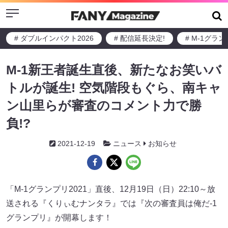
Menu
# ダブルインパクト2026
# 配信延長決定!
# M-1グラ
M-1新王者誕生直後、新たなお笑いバ
トルが誕生! 空気階段もぐら、南キャ
ン山里らが審査のコメント力で勝
負!?
2021-12-19
ニュース
お知らせ
「M-1グランプリ2021」直後、12月19日（日）22:10～放
送される『くりぃむナンタラ』では『次の審査員は俺だ-1
グランプリ』が開幕します！