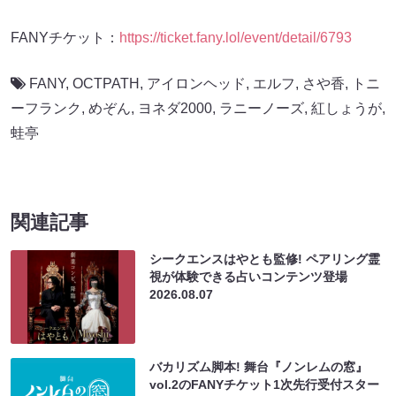
FANYチケット：
https://ticket.fany.lol/event/detail/6793
FANY
,
OCTPATH
,
アイロンヘッド
,
エルフ
,
さや香
,
トニ
ーフランク
,
めぞん
,
ヨネダ2000
,
ラニーノーズ
,
紅しょうが
,
蛙亭
関連記事
シークエンスはやとも監修! ペアリング霊
視が体験できる占いコンテンツ登場
2026.08.07
バカリズム脚本! 舞台『ノンレムの窓』
vol.2のFANYチケット1次先行受付スター