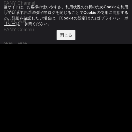
FANY Channel
当サイトは、お客様の使いやすさ、利用状況の分析のためCookieを利用
FANY Crowdfunding
しています。このダイアログを閉じることでCookieの使用に同意する
か、詳細を確認したい場合は、
[Cookieの設定]
または
[プライバシーポ
FANY Mall
リシー]
をご参照ください。
FANY Commu
閉じる
法務・規約
プライバシーポリシー
反社会的勢力排除宣言
会社情報
吉本興業株式会社
お問い合わせ
その他
よしもとニュースセンターアーカイブ