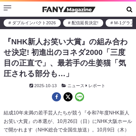
Menu
# ダブルインパクト2026
# 配信延長決定!
# M-1グラ
『NHK新人お笑い大賞』の組み合わ
せ決定! 初進出のヨネダ2000「三度
目の正直で」、最若手の生姜猫「気
圧される部分も…」
2025-10-13
ニュース
レポート
結成10年未満の若手芸人たちが競う『令和7年度NHK新人
お笑い大賞』の本選が、10月26日（日）にNHK大阪ホール
で開かれます（NHK総合で全国生放送）。10月9日（木）