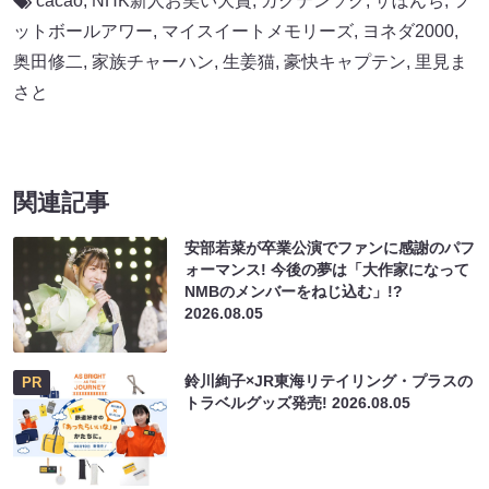
cacao
,
NHK新人お笑い大賞
,
ガクテンソク
,
ザぼんち
,
フ
ットボールアワー
,
マイスイートメモリーズ
,
ヨネダ2000
,
奥田修二
,
家族チャーハン
,
生姜猫
,
豪快キャプテン
,
里見ま
さと
関連記事
安部若菜が卒業公演でファンに感謝のパフ
ォーマンス! 今後の夢は「大作家になって
NMBのメンバーをねじ込む」!?
2026.08.05
鈴川絢子×JR東海リテイリング・プラスの
PR
トラベルグッズ発売!
2026.08.05