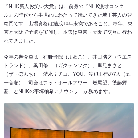
『NHK新人お笑い大賞』は、前身の『NHK漫才コンクー
ル』の時代から半世紀にわたって続いてきた若手芸人の登
竜門です。出場資格は結成10年未満であること。毎年、東
京と大阪で予選を実施し、本選は東京・大阪で交互に行わ
れてきました。
今年の審査員は、有野晋哉（よゐこ）、井口浩之（ウエス
トランド）、奥田修二（ガクテンソク）、里見まさと
（ザ・ぼんち）、清水ミチコ、YOU、渡辺正行の7人（五
十音順）。司会はフットボールアワー（岩尾望、後藤輝
基）とNHKの平塚柚希アナウンサーが務めます。