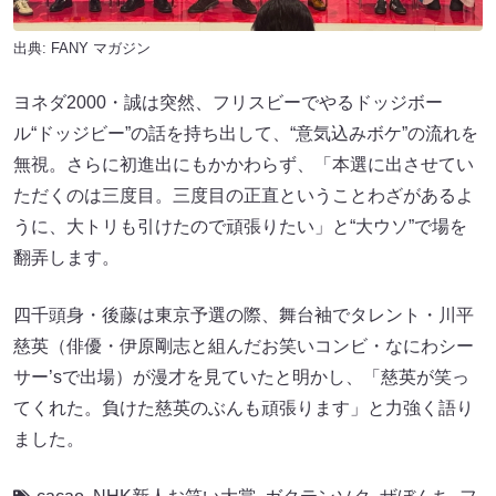
出典:
FANY マガジン
ヨネダ2000・誠は突然、フリスビーでやるドッジボー
ル“ドッジビー”の話を持ち出して、“意気込みボケ”の流れを
無視。さらに初進出にもかかわらず、「本選に出させてい
ただくのは三度目。三度目の正直ということわざがあるよ
うに、大トリも引けたので頑張りたい」と“大ウソ”で場を
翻弄します。
四千頭身・後藤は東京予選の際、舞台袖でタレント・川平
慈英（俳優・伊原剛志と組んだお笑いコンビ・なにわシー
サー’sで出場）が漫才を見ていたと明かし、「慈英が笑っ
てくれた。負けた慈英のぶんも頑張ります」と力強く語り
ました。