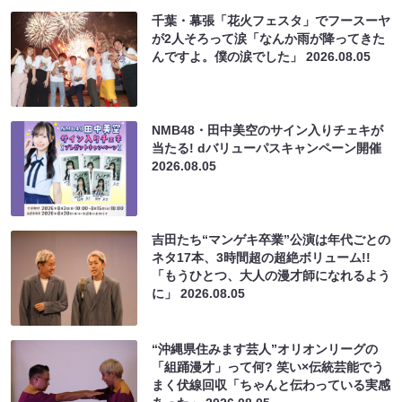
千葉・幕張「花火フェスタ」でフースーヤ
が2人そろって涙「なんか雨が降ってきた
んですよ。僕の涙でした」
2026.08.05
NMB48・田中美空のサイン入りチェキが
当たる! dバリューパスキャンペーン開催
2026.08.05
吉田たち“マンゲキ卒業”公演は年代ごとの
ネタ17本、3時間超の超絶ボリューム!!
「もうひとつ、大人の漫才師になれるよう
に」
2026.08.05
“沖縄県住みます芸人”オリオンリーグの
「組踊漫才」って何? 笑い×伝統芸能でう
まく伏線回収「ちゃんと伝わっている実感