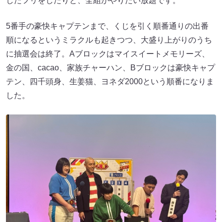
したフリをしたりと、全組がやりたい放題です。
5番手の豪快キャプテンまで、くじを引く順番通りの出番
順になるというミラクルも起きつつ、大盛り上がりのうち
に抽選会は終了。Aブロックはマイスイートメモリーズ、
金の国、cacao、家族チャーハン、Bブロックは豪快キャプ
テン、四千頭身、生姜猫、ヨネダ2000という順番になりま
した。