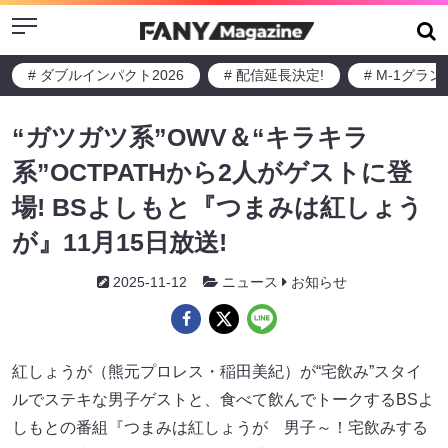
Menu
# ダブルインパクト2026
# 配信延長決定!
# M-1グラ
“ガツガツ系”OWV＆“キラキラ
系”OCTPATHから2人がゲストに登
場! BSよしもと『つまみは紅しょう
が』11月15日放送!
2025-11-12
ニュース
お知らせ
紅しょうが（熊元プロレス・稲田美紀）が“宅飲み”スタイ
ルでステキな男子ゲストと、食べて飲んでトークするBSよ
しもとの番組『つまみは紅しょうが 男子～！宅飲みする