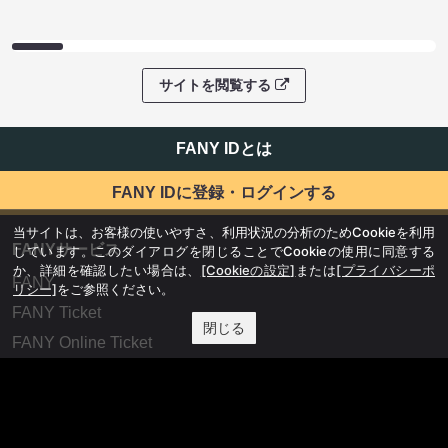
サイトを閲覧する
FANY IDとは
FANY IDに登録・ログインする
当サイトは、お客様の使いやすさ、利用状況の分析のためCookieを利用
FANYサービス
しています。このダイアログを閉じることでCookieの使用に同意する
か、詳細を確認したい場合は、
[Cookieの設定]
または
[プライバシーポ
FANY
リシー]
をご参照ください。
FANY Ticket
閉じる
FANY Online Ticket
FANY Channel
FANY Crowdfunding
FANY Mall