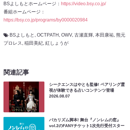
BSよしもとホームページ：
https://video.bsy.co.jp/
番組ホームページ：
https://bsy.co.jp/programs/by0000020984
BSよしもと
,
OCTPATH
,
OWV
,
古瀬直輝
,
本田康祐
,
熊元
プロレス
,
稲田美紀
,
紅しょうが
関連記事
シークエンスはやとも監修! ペアリング霊
視が体験できる占いコンテンツ登場
2026.08.07
バカリズム脚本! 舞台『ノンレムの窓』
vol.2のFANYチケット1次先行受付スター