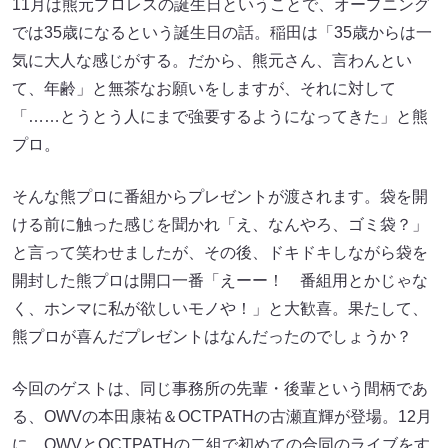
11月は熊元プロレスの誕生日ということで、オープニング
では35歳になるという誕生日の話。稲田は「35歳からは一
気に大人な感じがする。だから、熊元さん、言わんとい
て、年齢」と無茶なお願いをしますが、それに対して
「……とうとう人にまで強要するようになってきた」と熊
プロ。
そんな熊プロに番組からプレゼントが渡されます。袋を開
ける前に触った感じを聞かれ「え、なんやろ、ゴミ袋？」
と言って笑わせましたが、その後、ドキドキしながら袋を
開封した熊プロは開口一番「えーー！ 番組用とかじゃな
く、ホンマに私が欲しいモノや！」と大歓喜。果たして、
熊プロが喜んだプレゼントはなんだったのでしょうか？
今回のゲストは、同じ事務所の先輩・後輩という間柄であ
る、OWVの本田康祐＆OCTPATHの古瀬直輝が登場。12月
に、OWVとOCTPATHの二組で初めての合同のライブをす