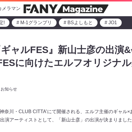
カメラマン
定!
# M-1グランプリ
# BSよしもと
# JO1
ギャルFES』新山士彦の出演
 FESに向けたエルフオリジナ
お知らせ
）神奈川・CLUB CITTA’にて開催される、エルフ主催のギャ
な出演アーティストとして、「新山士彦」の出演が決まりました