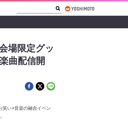
Search Form
Search
&会場限定グッ
ル楽曲配信開
ル×お笑い×音楽の融合イベン
。