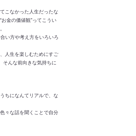
てこなかった人生だったな
お金の価値観”ってこうい
。
き合い方や考え方をいろいろ
、人生を楽しむためにすご
。そんな前向きな気持ちに
うちになんてリアルで、な
色々な話を聞くことで自分