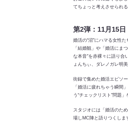
てちょっと考えさせられる
第2弾：11月15
婚活の“沼”にハマる女性
「結婚観」や「婚活にまつ
な本音”を赤裸々に語り合
ょんちぃ、ダレノガレ明美
街録で集めた婚活エピソー
「婚活に疲れちゃう瞬間」
う“チェックリスト”問題
スタジオには「婚活のため
場しMC陣と語りつくしま