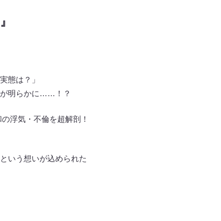
？』
実態は？」
が明らかに……！？
和の浮気・不倫を超解剖！
という想いが込められた