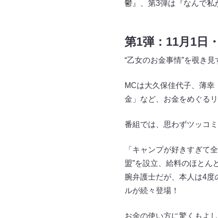
鬱』、第3弾は『なんで私
第1弾：11月1日
“乙女のお金事情”を覗き
MCは大久保佳代子、薄幸
金」など、お金をめぐるリ
番組では、思わずツッコミ
「キャンプが好きすぎて全
盟”を設立、給料のほとん
腕弁護士だが、本人は4度
ルが続々登場！
お金の使い方に驚くもよし