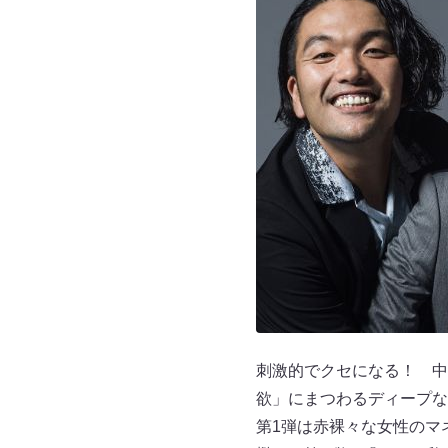
刺激的でクセになる！ 中
欲」にまつわるディープな
第1弾は赤裸々な女性のマ