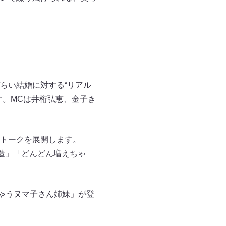
らい結婚に対する“リアル
す。MCは井桁弘恵、金子き
トークを展開します。
造」「どんどん増えちゃ
ゃうヌマ子さん姉妹」が登