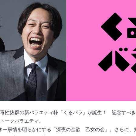
毒性抜群の新バラエティ枠「くるバラ」が誕生！ 記念すべき
トークバラエティ。
ネー事情を明らかにする「深夜の金欲 乙女の会」。さらに、