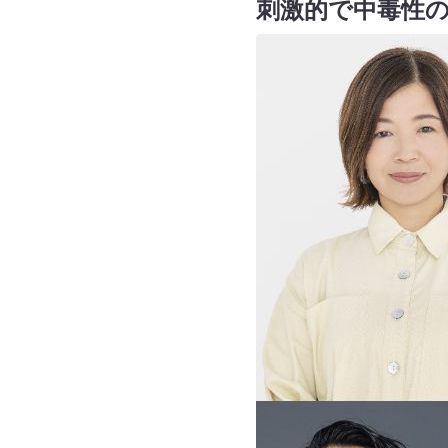
刺激的で中毒性