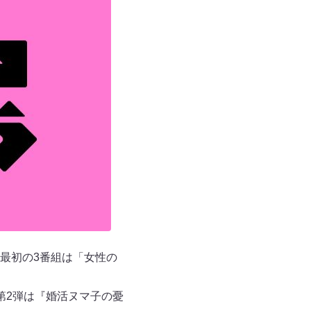
最初の3番組は「女性の
第2弾は『婚活ヌマ子の憂