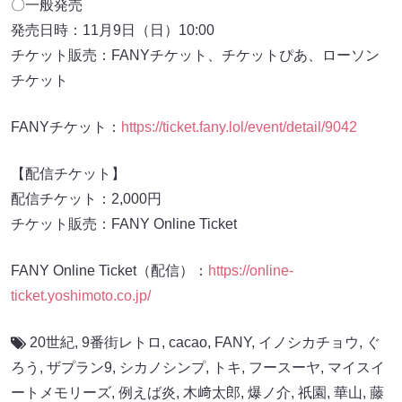
〇一般発売
発売日時：11月9日（日）10:00
チケット販売：FANYチケット、チケットぴあ、ローソン
チケット
FANYチケット：
https://ticket.fany.lol/event/detail/9042
【配信チケット】
配信チケット：2,000円
チケット販売：FANY Online Ticket
FANY Online Ticket（配信）：
https://online-
ticket.yoshimoto.co.jp/
20世紀
,
9番街レトロ
,
cacao
,
FANY
,
イノシカチョウ
,
ぐ
ろう
,
ザプラン9
,
シカノシンプ
,
トキ
,
フースーヤ
,
マイスイ
ートメモリーズ
,
例えば炎
,
木﨑太郎
,
爆ノ介
,
祇園
,
華山
,
藤