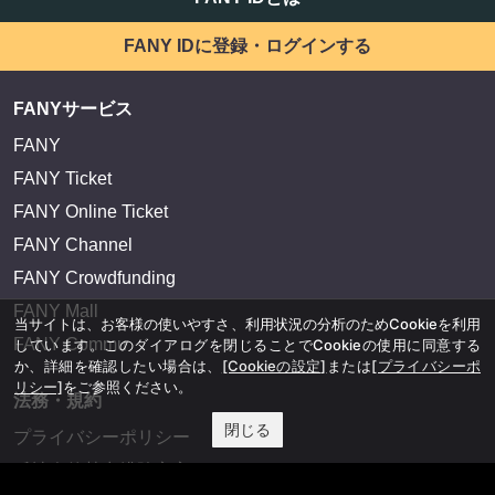
FANY IDに登録・ログインする
FANYサービス
FANY
FANY Ticket
FANY Online Ticket
FANY Channel
FANY Crowdfunding
FANY Mall
当サイトは、お客様の使いやすさ、利用状況の分析のためCookieを利用
FANY Commu
しています。このダイアログを閉じることでCookieの使用に同意する
か、詳細を確認したい場合は、
[Cookieの設定]
または
[プライバシーポ
リシー]
をご参照ください。
法務・規約
閉じる
プライバシーポリシー
反社会的勢力排除宣言