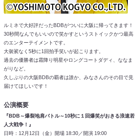
ルミネで大好評だったBDBがついに大阪に帰ってきます！
30秒間なんでもいいので笑かすというストイックかつ最高
のエンターテイメントです。
大袈裟なく5秒に1回拍手笑いが起こります。
過去の優勝者は霜降り明星やロングコートダディ、ななま
がりなど。
久しぶりの大阪BDBの覇者は誰か、みなさんのその目で見
届けてほしいです！
公演概要
『BDB～爆裂地肩バトル～10秒に１回爆笑がおきる浪速若
人大戦争！』
日時：12月12日（金）開場 18:30／開演 19:00