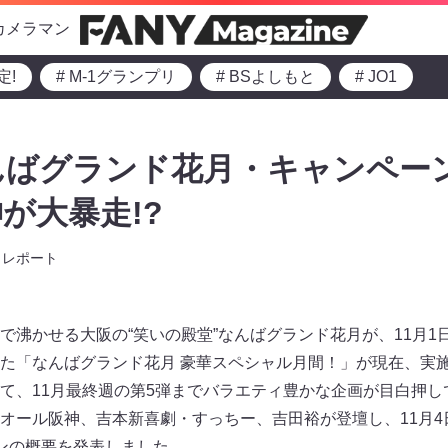
カメラマン
定!
# M-1グランプリ
# BSよしもと
# JO1
なんばグランド花月・キャンペー
が大暴走!?
レポート
で沸かせる大阪の“笑いの殿堂”なんばグランド花月が、11月1
た「なんばグランド花月 豪華スペシャル月間！」が現在、実
て、11月最終週の第5弾までバラエティ豊かな企画が目白押しで
オール阪神、吉本新喜劇・すっちー、吉田裕が登壇し、11月4
ンの概要を発表しました。