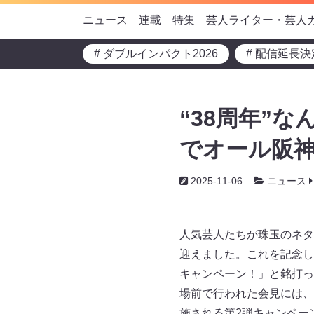
ニュース
連載
特集
芸人ライター・芸人
# ダブルインパクト2026
# 配信延長決
“38周年”
でオール阪神
2025-11-06
ニュース
人気芸人たちが珠玉のネタ
迎えました。これを記念し
キャンペーン！」と銘打っ
場前で行われた会見には、
施される第2弾キャンペー