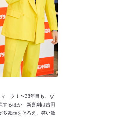
ィーク！〜38年目も、な
演するほか、新喜劇は吉田
が多数顔をそろえ、笑い飯