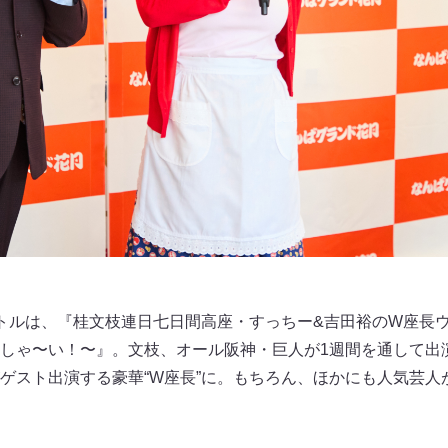
トルは、『桂文枝連日七日間高座・すっちー&吉田裕のW座長ウ
しゃ〜い！〜』。文枝、オール阪神・巨人が1週間を通して出
ゲスト出演する豪華“W座長”に。もちろん、ほかにも人気芸人