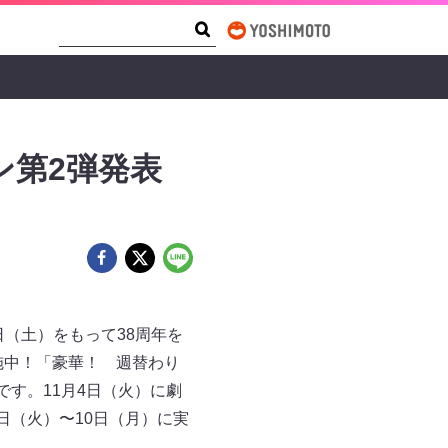
Search Form
Search
ン第2弾発表
日（土）をもって38周年を
施中！「豪華！ 週替わり
す。11月4日（火）に劇
日（火）〜10日（月）に実