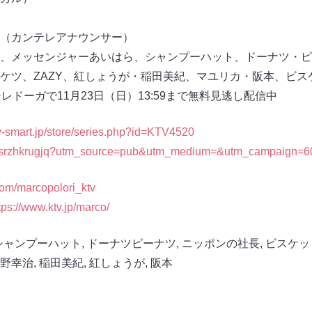
（カンテレアナウンサー）
、メッセンジャーあいはら、シャンプーハット、ドーナツ・ピ
ケツ、ZAZY、紅しょうが・稲田美紀、マユリカ・阪本、ビス
レドーガで11月23日（日）13:59まで無料見逃し配信中
tv-smart.jp/store/series.php?id=KTV4520
ries/srzhkrugjq?utm_source=pub&utm_medium=&utm_campaign=6
r.com/marcopolori_ktv
tps://www.ktv.jp/marco/
シャンプーハット
,
ドーナツピーナツ
,
ニッポンの社長
,
ビスケッ
野幸治
,
稲田美紀
,
紅しょうが
,
阪本