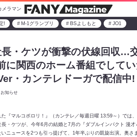
カメラマン
定!
# M-1グランプリ
# BSよしもと
# JO1
社長・ケツが衝撃の伏線回収…
前に関西のホーム番組でしてい
Ver・カンテレドーガで配信中!
お知らせ
れた『マルコポロリ！』（カンテレ／毎週日曜 13:59～）では
長・ケツが、今年6月の結婚と7月の『ダブルインパクト 漫才＆
でたいニュースを2つも引っ提げて、1年半ぶりの凱旋出演。奥さ