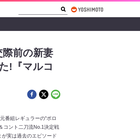
Search Form
Search
交際前の新妻
た!『マルコ
、元番組レギュラーの“ポロ
コント二刀流No.1決定戦
まが実は過去のエピソード