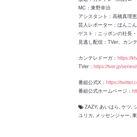
MC：東野幸治
アシスタント：高橋真理恵
芸人レポーター：ほんこん
ゲスト：ニッポンの社長・
見逃し配信：TVer、カンテ
カンテレドーガ：
https://k
TVer：
https://tver.jp/se
番組公式X：
https://twitte
番組公式ホームページ：
ht
ZAZY
,
あいはら
,
ケツ
,
ユリカ
,
メッセンジャー
,
東