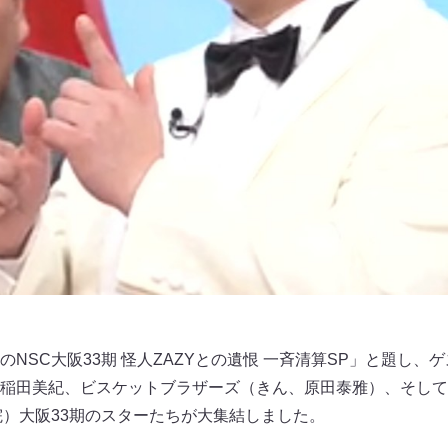
NSC大阪33期 怪人ZAZYとの遺恨 一斉清算SP」と題し、
稲田美紀、ビスケットブラザーズ（きん、原田泰雅）、そしてZ
院）大阪33期のスターたちが大集結しました。