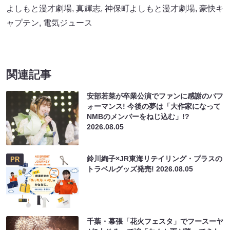
よしもと漫才劇場
,
真輝志
,
神保町よしもと漫才劇場
,
豪快キ
ャプテン
,
電気ジュース
関連記事
安部若菜が卒業公演でファンに感謝のパフ
ォーマンス! 今後の夢は「大作家になって
NMBのメンバーをねじ込む」!?
2026.08.05
鈴川絢子×JR東海リテイリング・プラスの
PR
トラベルグッズ発売!
2026.08.05
千葉・幕張「花火フェスタ」でフースーヤ