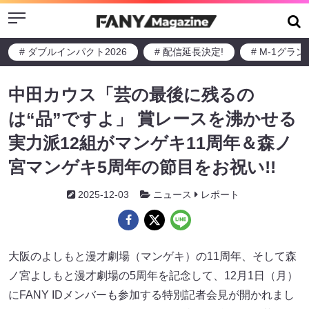
Menu
# ダブルインパクト2026
# 配信延長決定!
# M-1グラ
中田カウス「芸の最後に残るの
は“品”ですよ」 賞レースを沸かせる
実力派12組がマンゲキ11周年＆森ノ
宮マンゲキ5周年の節目をお祝い!!
2025-12-03
ニュース
レポート
大阪のよしもと漫才劇場（マンゲキ）の11周年、そして森
ノ宮よしもと漫才劇場の5周年を記念して、12月1日（月）
にFANY IDメンバーも参加する特別記者会見が開かれまし