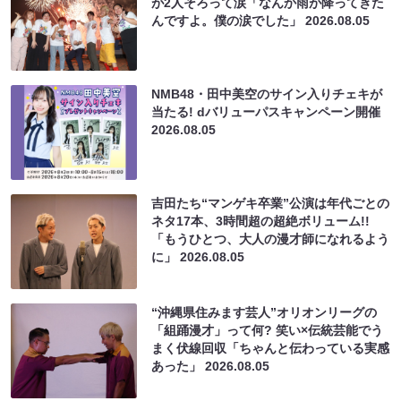
が2人そろって涙「なんか雨が降ってきた
んですよ。僕の涙でした」
2026.08.05
NMB48・田中美空のサイン入りチェキが
当たる! dバリューパスキャンペーン開催
2026.08.05
吉田たち“マンゲキ卒業”公演は年代ごとの
ネタ17本、3時間超の超絶ボリューム!!
「もうひとつ、大人の漫才師になれるよう
に」
2026.08.05
“沖縄県住みます芸人”オリオンリーグの
「組踊漫才」って何? 笑い×伝統芸能でう
まく伏線回収「ちゃんと伝わっている実感
あった」
2026.08.05