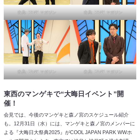
出典:
FANY マガジン
出典:
FANY マガジン
出典:
FANY マガジン
出典:
FANY マガジン
東西のマンゲキで“大晦日イベント”開
催！
会見では、今後のマンゲキと森ノ宮のスケジュール紹介
も。12月31日（水）には、マンゲキと森ノ宮のメンバーに
よる『大晦日大祭典2025』がCOOL JAPAN PARK WWホ