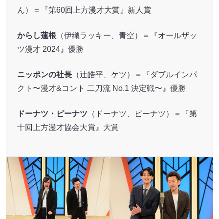
ん）＝『第60回上方漫才大賞』新人賞
からし蓮根
（伊織ラッキー、青空）＝『オールザッ
ツ漫才 2024』優勝
ニッポンの社長
（辻皓平、ケツ）＝『ダブルインパ
クト〜漫才&コント 二刀流 No.1 決定戦〜』優勝
ドーナツ・ピーナツ
（ドーナツ、ピーナツ）＝『第
十回上方漫才協会大賞』大賞