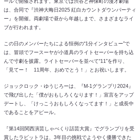
ールで開催されます。東京では渋谷と神保町の漫才劇場
は、合同で『渋神大晦日2025 紅白カウントダウンパーティ
ー』を開催。両劇場で昼から年越しまで、さまざまなライ
ブが行われます。
この日のメンバーたちによる恒例の“1分インタビュー”で
は、冒頭でフースーヤが小道具のライトセーバーを持ち込
んで寸劇を披露。ライトセーバーを並べて“11”を作り、
「見てー！ 11周年、おめでとう！」とお祝いします。
ジョックロック・ゆうじろーは、『M-1グランプリ2024』
で飛び出した「僕がおもしろくなります！」宣言をアップ
デートし、「けっこうおもしろくなってます！」と成長中
であることをアピール。
『第14回関西演芸しゃべくり話芸大賞』でグランプリを受
賞したラビットラは、3年目の挑戦でようやく優勝できた