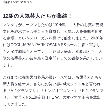
出典:
FANY マガジン
12組の人気芸人たちが集結！
マンゲキがオープンしたのは2014年。「大阪のお笑い芸能
文化を継承する若手芸人を育成し、人気芸人を発掘強化す
る劇場」というスローガンを掲げて船出しました。2020年
にはCOOL JAPAN PARK OSAKA SSホールに森ノ宮よし
もと漫才劇場もオープンし、連日大盛況。両劇場とも、大
阪の若手芸人が芸を磨く登竜門としての役割を果たしてい
ます。
これまでに在阪民放各局の賞レースでは、所属芸人たちが
新人賞を総ナメ。さらにお笑い界の4大タイトルと言われ
る『M-1グランプリ』『キングオブコント』『R-1グランプ
リ』『女芸人No.1決定戦 THE W』のすべてで王者を輩出
してきました。