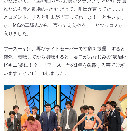
いただいて。『第46回 ABC お笑いグランプリ 2025』が獲
れたのも漫才劇場のおかげだって、町田が言ってた……」
とコメント。すると町田が「言ってねーよ！」とキレます
が、MCの真輝志から「言ってええやろ！」とツッコミが
入りました。
フースーヤは、再びライトセーバーで寸劇を披露。すると
突然、暗転してから明転すると、谷口がおなじみの“炭治郎
ビキニ”姿に！？ 「フースーヤの1年を象徴する芸でござ
います」とアピールしました。