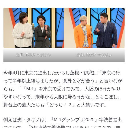
出典:
FANY マガジン
出典:
FANY マガジン
今年4月に東京に進出したからし蓮根・伊織は「東京に行
って半年以上経ちましたが、意外と水が合う」と言いなが
らも、「『M-1』を東京で受けてみて、大阪のほうがやり
やすいなって。来年から大阪に帰ろうかな」ともこぼし、
舞台上の芸人たちも「どっち！？」と大笑いです。
例えば炎・タキノは、『M-1グランプリ2025』準決勝進出
について、「2年連続で準決勝にいけるということで、去