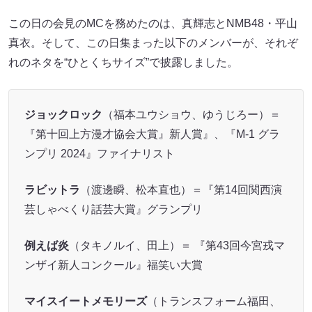
この日の会見のMCを務めたのは、真輝志とNMB48・平山
真衣。そして、この日集まった以下のメンバーが、それぞ
れのネタを“ひとくちサイズ”で披露しました。
ジョックロック
（福本ユウショウ、ゆうじろー）＝
『第十回上方漫才協会大賞』新人賞』、『M-1 グラ
ンプリ 2024』ファイナリスト
ラビットラ
（渡邊瞬、松本直也）＝『第14回関西演
芸しゃべくり話芸大賞』グランプリ
例えば炎
（タキノルイ、田上）＝ 『第43回今宮戎マ
ンザイ新人コンクール』福笑い大賞
マイスイートメモリーズ
（トランスフォーム福田、