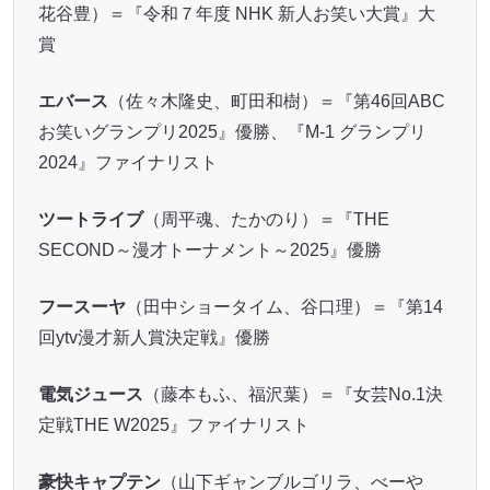
花谷豊）＝『令和７年度 NHK 新人お笑い大賞』大
賞
エバース
（佐々木隆史、町田和樹）＝『第46回ABC
お笑いグランプリ2025』優勝、『M-1 グランプリ
2024』ファイナリスト
ツートライブ
（周平魂、たかのり）＝『THE
SECOND～漫才トーナメント～2025』優勝
フースーヤ
（田中ショータイム、谷口理）＝『第14
回ytv漫才新人賞決定戦』優勝
電気ジュース
（藤本もふ、福沢葉）＝『女芸No.1決
定戦THE W2025』ファイナリスト
豪快キャプテン
（山下ギャンブルゴリラ、べーや