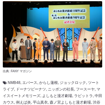
出典:
FANY マガジン
NMB48
,
エバース
,
からし蓮根
,
ジョックロック
,
ツート
ライブ
,
ドーナツピーナツ
,
ニッポンの社長
,
フースーヤ
,
マ
イスイートメモリーズ
,
よしもと漫才劇場
,
ラビットラ
,
中田
カウス
,
例えば炎
,
平山真衣
,
森ノ宮よしもと漫才劇場
,
渋谷