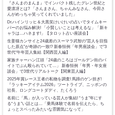
『さんまのまんま』でインパクト残したグレン世紀と
愛凛冴とは? 「さんまさん、ちゃんみなさん、今田さ
んがめっちゃ笑ってくれていました」
Dr.ハインリッヒ＆大黒笑けいけいの占いでタイムキー
パーのお悩み解決! 「小賢しいことは考えるな」「新キ
ャラは…ハネます!」【タロット占い座談会】
生姜猫カンサイと24歳差のスーマラ武智の“芸人を目指
した原点”が奇跡の一致!? 新春恒例「年男座談会」で”3
世代“午年芸人集結【関西芸人編】
家族チャーハン江頭「24歳のころはゴールデン街のバ
イトでぶん殴られていて…」 新春恒例「年男・年女座
談会」で3世代リアルトーク【関東芸人編】
2025年賞レース王者の私物を調査! 馬蹄のゲン担ぎ!
『ラッキーアイテム2026』ツートライブ、ニッポンの
社長、ロングコートダディ、たくろう
名前に「馬」が入っている芸人が集結! “うま”年にす
る“うま”い話とは…「乗馬体験で名前を伝えたら、ち
ょっとスベったみたいな雰囲気になって」