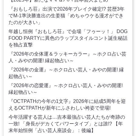
『おもしろ荘』出演で2026年ブレイク確定!? 芸歴3年
でM-1準決勝進出の生姜猫「めちゃウケる漫才ができ
たのが大きい」
年越し恒例『おもしろ荘』で会場「フゥーッ！」 DOG
FOOD PARTYに異色のラップスタイルコント誕生秘話
を独占直撃
『2026年の全体運＆ラッキーカラー』～ホクロ占い芸
人・みやの開運! 縁起物占い～
『2026年の金運』～ホクロ占い芸人・みやの開運! 縁
起物占い～
『2026年の恋愛運』～ホクロ占い芸人・みやの開運!
縁起物占い～
『OCTPATHの今年の1文字』2026年に結成5周年を迎
えるOCTPATHが新年にふさわしい袴姿で登場!
今年活躍する芸人は…吉本最強占い芸人たちが奇跡の
一致! 「身長がデカくてパワータイプ」とは誰!? 【年
末年始恒例「占い芸人座談会」：後編】