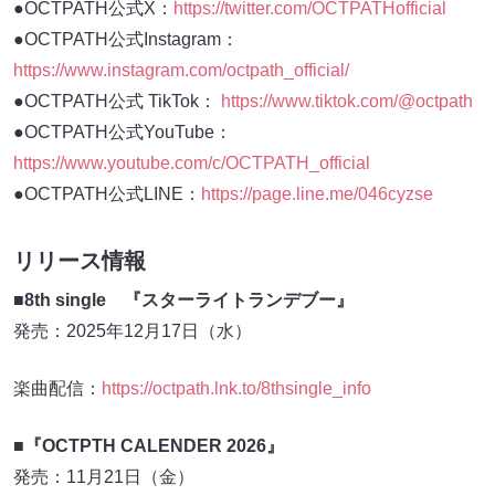
●OCTPATH公式X：
https://twitter.com/OCTPATHofficial
●OCTPATH公式Instagram：
https://www.instagram.com/octpath_official/
●OCTPATH公式 TikTok：
https://www.tiktok.com/@octpath
●OCTPATH公式YouTube：
https://www.youtube.com/c/OCTPATH_official
●OCTPATH公式LINE：
https://page.line.me/046cyzse
リリース情報
■8th single 『スターライトランデブー』
発売：2025年12月17日（水）
楽曲配信：
https://octpath.lnk.to/8thsingle_info
■『OCTPTH CALENDER 2026』
発売：11月21日（金）