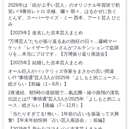
2026年は「絵が上手い芸人」のオリジナル年賀状で初
笑い! 9番街レトロ 京極、爛々 萌々、はるかぜに告ぐ
とんず、スーパーサイズ・ミー 西本、アート芸人 ひと
み
【2025年】改名した吉本芸人まとめ
“万博芸人”たちが振り返るあの熱狂の日々…藤崎マー
ケット「レイザーラモンさんがフルテンションで盆踊
りを…本当にプロです」【万博振り返り座談会】
【2025年】結婚した吉本芸人まとめ
オール巨人がバッテリィズ寺家をまさかの言い間違
い!? “事情通”芸人3人が2025年「よしもと的ニュース」
総ざらい【前編（1～6月）】
2夜連続、朝5時の道頓堀で…氣志團・綾小路翔の漢気
伝説とは!? “事情通”芸人3人が2025年「よしもと的ニュ
ース」総ざらい【後編（7～12月）】
「当たりすぎてる! 怖い」1年前の占いを振返って大興
奮! 【年末年始恒例「占い芸人座談会」：前編】
【2025年】新たなママ＆パパ 吉本芸人まとめ