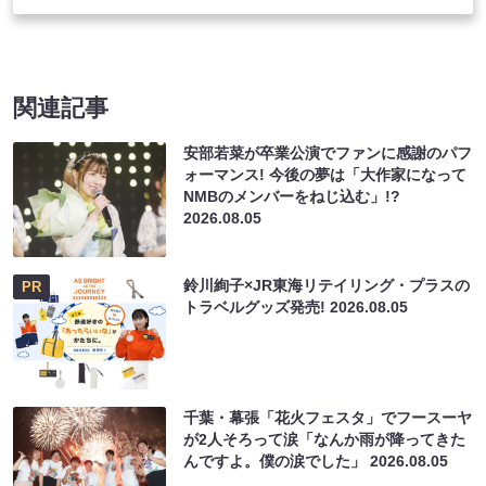
関連記事
安部若菜が卒業公演でファンに感謝のパフ
ォーマンス! 今後の夢は「大作家になって
NMBのメンバーをねじ込む」!?
2026.08.05
鈴川絢子×JR東海リテイリング・プラスの
PR
トラベルグッズ発売!
2026.08.05
千葉・幕張「花火フェスタ」でフースーヤ
が2人そろって涙「なんか雨が降ってきた
んですよ。僕の涙でした」
2026.08.05