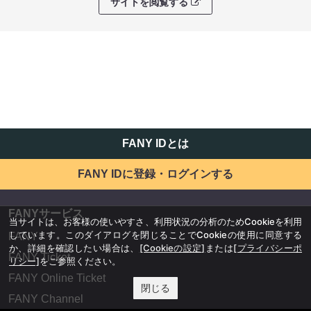
サイトを閲覧する
FANY IDとは
FANY IDに登録・ログインする
FANYサービス
当サイトは、お客様の使いやすさ、利用状況の分析のためCookieを利用
しています。このダイアログを閉じることでCookieの使用に同意する
FANY
か、詳細を確認したい場合は、
[Cookieの設定]
または
[プライバシーポ
FANY Ticket
リシー]
をご参照ください。
FANY Online Ticket
閉じる
FANY Channel