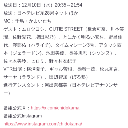
放送日：12月10日（水）20:35～21:54
放送：日本テレビ系28局ネット ほか
MC：千鳥・かまいたち
ゲスト：ムロツヨシ、CUTIE STREET（板倉可奈、川本笑
瑠、佐野愛花、増田彩乃）、とにかく明るい安村、野呂佳
代、澤部佑（ハライチ)、タイムマシーン3号、アタック西
本（ジェラードン)、池田美優、長谷川忍（シソンヌ）、
佐々木美玲、ヒロミ、野々村友紀子
VTR出演：横澤夏子、ギャル曽根、長嶋一茂、松丸亮吾、
サーヤ（ラランド）、田辺智加（ぼる塾）
進行アシスタント：河出奈都美（日本テレビアナウンサ
ー）
番組公式Ｘ：
https://x.com/chidokama
番組公式Instagram：
https://www.instagram.com/chidokama/