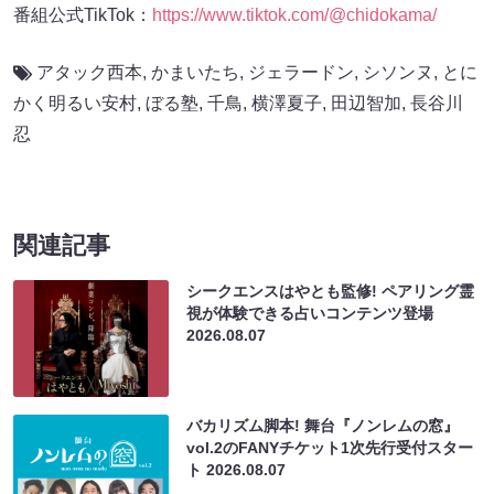
番組公式TikTok：
https://www.tiktok.com/@chidokama/
アタック西本
,
かまいたち
,
ジェラードン
,
シソンヌ
,
とに
かく明るい安村
,
ぼる塾
,
千鳥
,
横澤夏子
,
田辺智加
,
長谷川
忍
関連記事
シークエンスはやとも監修! ペアリング霊
視が体験できる占いコンテンツ登場
2026.08.07
バカリズム脚本! 舞台『ノンレムの窓』
vol.2のFANYチケット1次先行受付スター
ト
2026.08.07