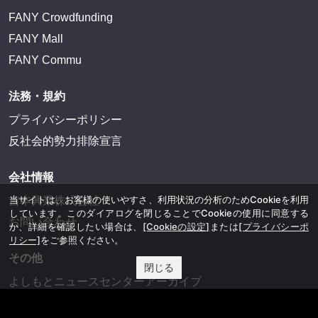
FANY Crowdfunding
FANY Mall
FANY Commu
法務・規約
プライバシーポリシー
反社会的勢力排除宣言
会社情報
当サイトは、お客様の使いやすさ、利用状況の分析のためCookieを利用
吉本興業株式会社
しています。このダイアログを閉じることでCookieの使用に同意する
お問い合わせ
か、詳細を確認したい場合は、
[Cookieの設定]
または
[プライバシーポ
リシー]
をご参照ください。
その他
閉じる
よしもとニュースセンターアーカイブ