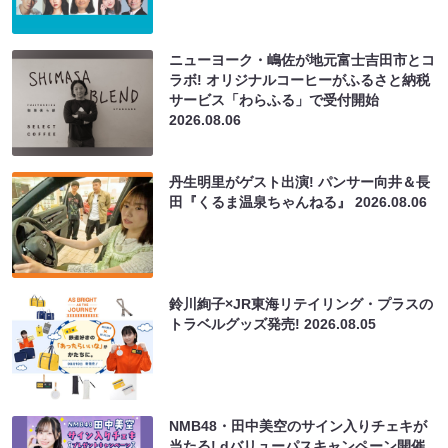
ニューヨーク・嶋佐が地元富士吉田市とコ
ラボ! オリジナルコーヒーがふるさと納税
サービス「わらふる」で受付開始
2026.08.06
丹生明里がゲスト出演! パンサー向井＆長
田『くるま温泉ちゃんねる』
2026.08.06
鈴川絢子×JR東海リテイリング・プラスの
トラベルグッズ発売!
2026.08.05
NMB48・田中美空のサイン入りチェキが
当たる! dバリューパスキャンペーン開催