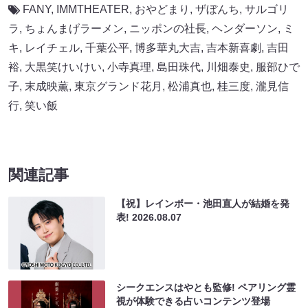
FANY
,
IMMTHEATER
,
おやどまり
,
ザぼんち
,
サルゴリ
ラ
,
ちょんまげラーメン
,
ニッポンの社長
,
ヘンダーソン
,
ミ
キ
,
レイチェル
,
千葉公平
,
博多華丸大吉
,
吉本新喜劇
,
吉田
裕
,
大黒笑けいけい
,
小寺真理
,
島田珠代
,
川畑泰史
,
服部ひで
子
,
末成映薫
,
東京グランド花月
,
松浦真也
,
桂三度
,
瀧見信
行
,
笑い飯
関連記事
【祝】レインボー・池田直人が結婚を発
表!
2026.08.07
シークエンスはやとも監修! ペアリング霊
視が体験できる占いコンテンツ登場