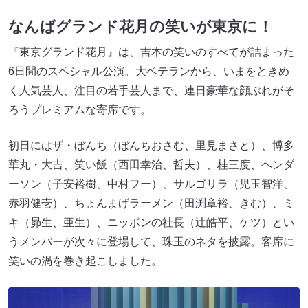
なんばグランド花月の笑いが東京に！
『東京グランド花月』は、吉本の笑いのすべてが詰まった
6日間のスペシャル公演。大ベテランから、いまをときめ
く人気芸人、注目の若手芸人まで、連日豪華な顔ぶれがそ
ろうプレミアムな寄席です。
初日にはザ・ぼんち（ぼんちおさむ、里見まさと）、博多
華丸・大吉、笑い飯（西田幸治、哲夫）、桂三度、ヘンダ
ーソン（子安裕樹、中村フー）、サルゴリラ（児玉智洋、
赤羽健壱）、ちょんまげラーメン（田渕章裕、きむ）、ミ
キ（昴生、亜生）、ニッポンの社長（辻皓平、ケツ）とい
うメンバーが次々に登場して、珠玉のネタを披露。客席に
笑いの渦を巻き起こしました。