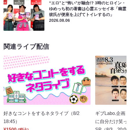
“エロ”と“怖い”が融合!? 3時のヒロイン・
ゆめっち初の著書は心霊エッセイ本「幽霊
彼氏が便座を上げてトイレするの」
2026.08.06
関連ライブ配信
好きなコントをするネタライブ（8/2
ギブLabo.企
18:45）
に自分だけ笑っ
¥1500
SP（8/3 20:0
(税込)