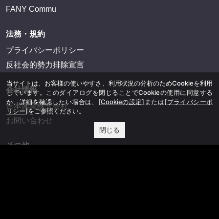
FANY Commu
法務・規約
プライバシーポリシー
反社会的勢力排除宣言
当サイトは、お客様の使いやすさ、利用状況の分析のためCookieを利用
会社情報
しています。このダイアログを閉じることでCookieの使用に同意する
か、詳細を確認したい場合は、
[Cookieの設定]
または
[プライバシーポ
吉本興業株式会社
リシー]
をご参照ください。
お問い合わせ
閉じる
その他
よしもとニュースセンターアーカイブ
©YOSHIMOTO KOGYO, All Rights Reserved.