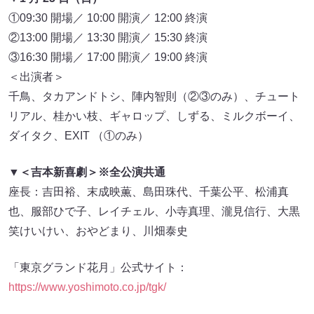
①09:30 開場／ 10:00 開演／ 12:00 終演
②13:00 開場／ 13:30 開演／ 15:30 終演
③16:30 開場／ 17:00 開演／ 19:00 終演
＜出演者＞
千鳥、タカアンドトシ、陣内智則（②③のみ）、チュート
リアル、桂かい枝、ギャロップ、しずる、ミルクボーイ、
ダイタク、EXIT （①のみ）
▼＜吉本新喜劇＞※全公演共通
座長：吉田裕、末成映薫、島田珠代、千葉公平、松浦真
也、服部ひで子、レイチェル、小寺真理、瀧見信行、大黒
笑けいけい、おやどまり、川畑泰史
「東京グランド花月」公式サイト：
https://www.yoshimoto.co.jp/tgk/