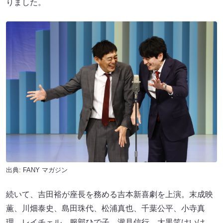
りました。
出典:
FANY マガジン
続いて、吉田裕が座長を務める吉本新喜劇を上演。末成映
薫、川畑泰史、島田珠代、松浦真也、千葉公平、小寺真
理、レイチェル、服部ひで子、瀧見信行、大黒笑けいけ