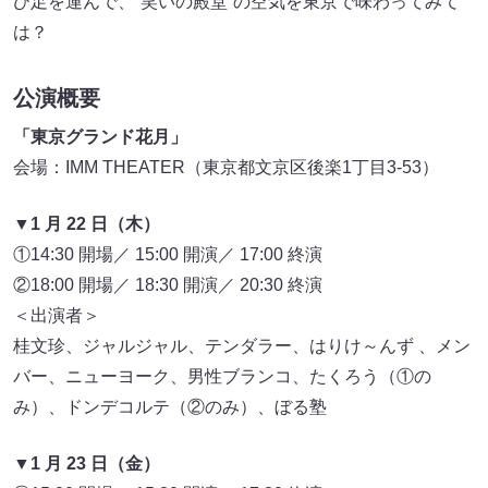
ひ足を運んで、“笑いの殿堂”の空気を東京で味わってみて
は？
公演概要
「東京グランド花月」
会場：IMM THEATER（東京都文京区後楽1丁目3-53）
▼1 月 22 日（木）
①14:30 開場／ 15:00 開演／ 17:00 終演
②18:00 開場／ 18:30 開演／ 20:30 終演
＜出演者＞
桂文珍、ジャルジャル、テンダラー、はりけ～んず 、メン
バー、ニューヨーク、男性ブランコ、たくろう（①の
み）、ドンデコルテ（②のみ）、ぼる塾
▼1 月 23 日（金）