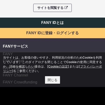
サイトを閲覧する
FANY IDとは
FANY IDに登録・ログインする
FANYサービス
FANY
当サイトは、お客様の使いやすさ、利用状況の分析のためCookieを利用
FANY Ticket
しています。このダイアログを閉じることでCookieの使用に同意する
か、詳細を確認したい場合は、
[Cookieの設定]
または
[プライバシーポ
FANY Online Ticket
リシー]
をご参照ください。
FANY Channel
閉じる
FANY Crowdfunding
FANY Mall
FANY Commu