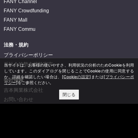
FANY Channel
FANY Crowdfunding
FANY Mall
FANY Commu
法務・規約
プライバシーポリシー
反社会的勢力排除宣言
当サイトは、お客様の使いやすさ、利用状況の分析のためCookieを利用
しています。このダイアログを閉じることでCookieの使用に同意する
か、詳細を確認したい場合は、
[Cookieの設定]
または
[プライバシーポ
会社情報
リシー]
をご参照ください。
吉本興業株式会社
閉じる
お問い合わせ
その他
よしもとニュースセンターアーカイブ