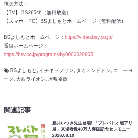
視聴方法：
【TV】 BS265ch（無料放送）
【スマホ・PC】BSよしもとホームページ（無料配信）
BSよしもとホームページ：
https://video.bsy.co.jp/
番組ホームページ：
https://bsy.co.jp/programs/by0000020805
BSよしもと
,
イチキップリン
,
タカアンドトシ
,
ニューヨ
ーク
,
大西ライオン
,
屋敷裕政
関連記事
夏井いつき先生登場! 「プレバト才能アリ
展」来場者数40万人突破記念セレモニー
2026.08.10