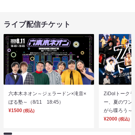
ライブ配信チケット
六本木ネオン～ジェラードン×滝音×
ZiDolトーク
ぼる塾～（8/11 18:45）
ー、夏のワン
¥1500
がら喋ろう～（8
(税込)
¥2000
(税込)