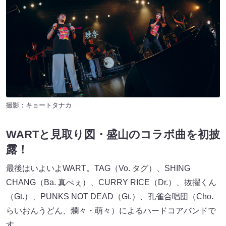
撮影：キョートタナカ
WARTと見取り図・盛山のコラボ曲を初披
露！
最後はいよいよWART。TAG（Vo. タグ）、SHING
CHANG（Ba. 真べぇ）、CURRY RICE（Dr.）、抜擢くん
（Gt.）、PUNKS NOT DEAD（Gt.）、孔雀合唱団（Cho.
らいおんうどん、爛々・萌々）によるハードコアバンドで
す。