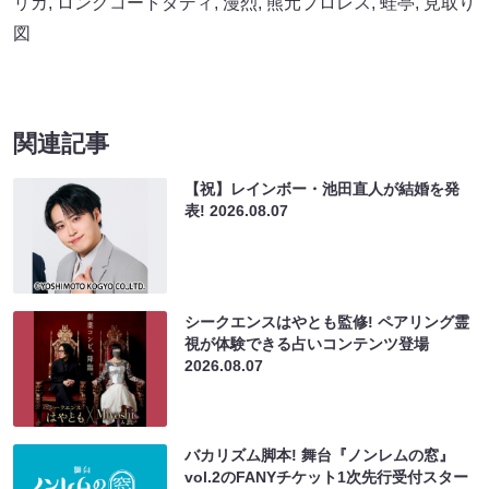
リカ
,
ロングコートダディ
,
漫烈
,
熊元プロレス
,
蛙亭
,
見取り
図
関連記事
【祝】レインボー・池田直人が結婚を発
表!
2026.08.07
シークエンスはやとも監修! ペアリング霊
視が体験できる占いコンテンツ登場
2026.08.07
バカリズム脚本! 舞台『ノンレムの窓』
vol.2のFANYチケット1次先行受付スター