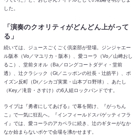
した。
「演奏のクオリティがどんどん上がって
る」
続いては、ジュースごくごく倶楽部が登場。ジンジャエー
ル阪本（Vo／マユリカ・阪本）、愛コーラ（Vo／山﨑おし
るこ）、堂前タオル（Ba／ロングコートダディ・堂前
透）、辻クラシック（Gt／ニッポンの社長・辻皓平）、ポ
イズン反町（Dr／シカゴ実業・山本プロ野球）、あたし
（Key／滝音・さすけ）の6人組ロックバンドです。
ライブは『勇者にしてあげる』で幕を開け、『がっちん
こ』で一気に狂乱へ。『インフィールドスパゲッティフラ
イ』では、愛コーラのアカペラに続き、辻のギターがなか
なか始まらないボケで会場を沸かせます。