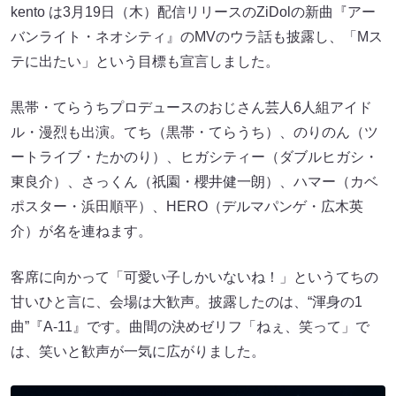
kento は3月19日（木）配信リリースのZiDolの新曲『アー
バンライト・ネオシティ』のMVのウラ話も披露し、「Mス
テに出たい」という目標も宣言しました。
黒帯・てらうちプロデュースのおじさん芸人6人組アイド
ル・漫烈も出演。てち（黒帯・てらうち）、のりのん（ツ
ートライブ・たかのり）、ヒガシティー（ダブルヒガシ・
東良介）、さっくん（祇園・櫻井健一朗）、ハマー（カベ
ポスター・浜田順平）、HERO（デルマパンゲ・広木英
介）が名を連ねます。
客席に向かって「可愛い子しかいないね！」というてちの
甘いひと言に、会場は大歓声。披露したのは、“渾身の1
曲”『A-11』です。曲間の決めゼリフ「ねぇ、笑って」で
は、笑いと歓声が一気に広がりました。