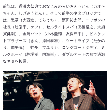
前説は、過激大祭典でおなじみのらいおんうどん（ガオ〜
ちゃん、しげみうどん）。そして前半のネタブロックで
は、黒帯（大西進、てらうち）、濱田祐太郎、ニッポンの
社長（辻皓平、ケツ）、セルライトスパ（肥後裕之、大須
賀健剛）、金属バット（小林圭輔、友保隼平）、ビスケッ
トブラザーズ（きん、原田泰雅）、ツートライブ（たかの
り、周平魂）、蛙亭、マユリカ、ロングコートダディ、ミ
ルクボーイ（駒場孝、内海崇）、ダブルアートの順で過激
なネタを披露。