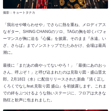
撮影：キョートタナカ
「我出せや喰らわせや」でさらに熱を重ね、メロディアス
なギター、SHING CHANGのソロ、TAGの胸を叩くパフォ
ーマンスが胸に迫る『心臓』を披露。そのまま『永遠。い
ざ、さらば』までノンストップでたたみかけ、会場は最高
潮に。
最後に「まだあの曲やってないやろ！」「最後にあのおっ
さん、呼ぶぞ！」と呼び込まれたのは見取り図・盛山晋太
郎。2月18日（水）に配信リリースされた新曲『清く正し
くろくでなしfeat.見取り図 盛山』を初披露します。これま
での絆をぶつけるような熱いステージに、フロアは大きな
熱狂と歓声に包まれました。