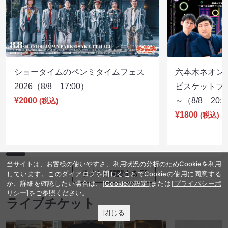
ショータイムのペンミタイムフェス
六本木ネオン
2026（8/8 17:00）
ビスケットブラ
¥2000
～（8/8 20:
(税込)
¥1800
(税込)
当サイトは、お客様の使いやすさ、利用状況の分析のためCookieを利用
サイトを閲覧する
しています。このダイアログを閉じることでCookieの使用に同意する
か、詳細を確認したい場合は、
[Cookieの設定]
または
[プライバシーポ
リシー]
をご参照ください。
ライブチケット
閉じる