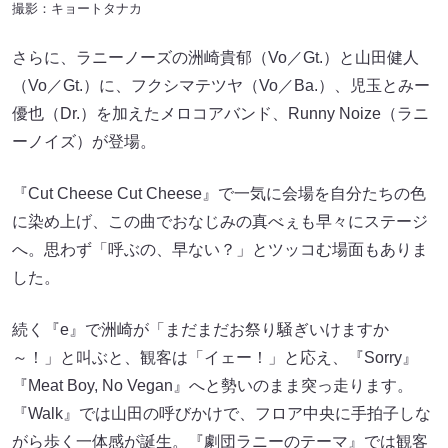
撮影：キョートタナカ
さらに、ラニーノーズの洲崎貴郁（Vo／Gt.）と山田健人
（Vo／Gt.）に、フクシマテツヤ（Vo／Ba.）、児玉とみー
優也（Dr.）を加えたメロコアバンド、Runny Noize（ラニ
ーノイズ）が登場。
『Cut Cheese Cut Cheese』で一気に会場を自分たちの色
に染め上げ、この曲でおなじみの真べぇも早々にステージ
へ。思わず「呼ぶの、早ない？」とツッコむ場面もありま
した。
続く『e』で洲崎が「まだまだお祭り騒ぎいけますか
～！」と叫ぶと、観客は「イェー！」と応え、『Sorry』
『Meat Boy, No Vegan』へと勢いのまま突っ走ります。
『Walk』では山田の呼びかけで、フロア中央に手拍子しな
がら歩く一体感が誕生。『劇団ラニーのテーマ』では観客