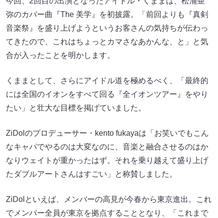
今回、2回目の出演となったアイドル・くままは、松浦亜
弥のカバー曲『The 美学』を初披露。「前回よりも『真剣
音楽祭』を盛り上げようというお客さんの気持ちが伝わっ
てきたので、これはちょっとカマさなあかんな、と」と気
合が入ったことを明かします。
くままとして、さらにアイドル道を極めるべく、「最終的
には全国のイオンをすべて回る『全イオンツアー』をやり
たい」と壮大な目標を掲げていました。
ZiDolのプロデューサー・kento fukayaは「お笑いでもこん
なキャパでやるのは大変なのに、音楽と融合させるのはか
なりウェイトが重かったはず。それを乗り越えて盛り上げ
たダブルアートさんはすごい」と称賛しました。
ZiDolといえば、メンバーの高見が今春から東京進出。これ
でメンバー全員が東京を拠点することとなり、「これまで