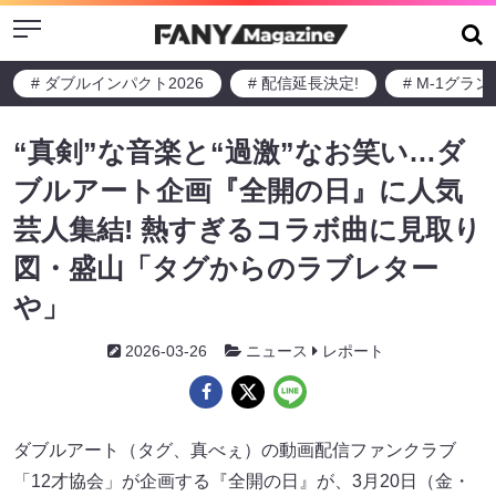
Menu
# ダブルインパクト2026
# 配信延長決定!
# M-1グラ
“真剣”な音楽と“過激”なお笑い…ダ
ブルアート企画『全開の日』に人気
芸人集結! 熱すぎるコラボ曲に見取り
図・盛山「タグからのラブレター
や」
2026-03-26
ニュース
レポート
ダブルアート（タグ、真べぇ）の動画配信ファンクラブ
「12才協会」が企画する『全開の日』が、3月20日（金・