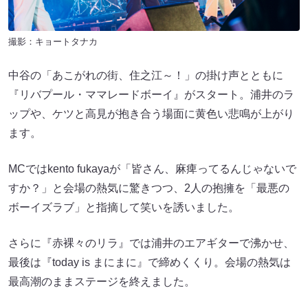
撮影：キョートタナカ
中谷の「あこがれの街、住之江～！」の掛け声とともに
『リバプール・ママレードボーイ』がスタート。浦井のラ
ップや、ケツと高見が抱き合う場面に黄色い悲鳴が上がり
ます。
MCではkento fukayaが「皆さん、麻痺ってるんじゃないで
すか？」と会場の熱気に驚きつつ、2人の抱擁を「最悪の
ボーイズラブ」と指摘して笑いを誘いました。
さらに『赤裸々のリラ』では浦井のエアギターで沸かせ、
最後は『today is まにまに』で締めくくり。会場の熱気は
最高潮のままステージを終えました。