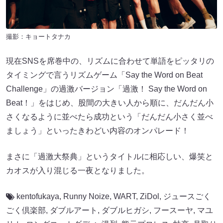
撮影：キョートタナカ
現在SNSを席巻中の、リズムに合わせて単語をピッタリの
タイミングで言うリズムゲーム「Say the Word on Beat
Challenge」の過激バージョン「過激！ Say the Word on
Beat！」をはじめ、股間の大きい人から順に、だんだん小
さくなるように並べたら成功という「だんだん小さく並べ
ましょう」といったきわどい内容のオンパレード！
まさに「過激大祭典」というタイトルに相応しい、爆笑と
カオスが入り混じる一夜となりました。
kentofukaya
,
Runny Noize
,
WART
,
ZiDol
,
ジュースごく
ごく倶楽部
,
ダブルアート
,
ダブルヒガシ
,
フースーヤ
,
マユ