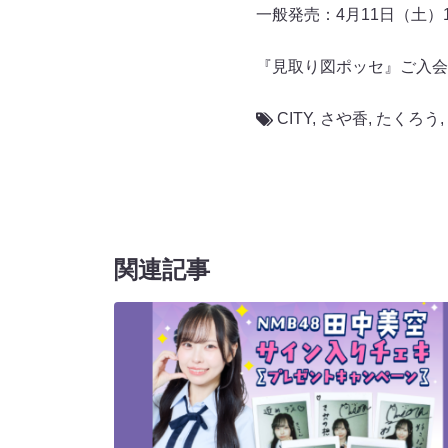
一般発売：4月11日（土）10
『見取り図ポッセ』ご入会
CITY
,
さや香
,
たくろう
,
関連記事