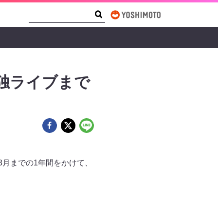
Search Form
Search
単独ライブまで
年3月までの1年間をかけて、