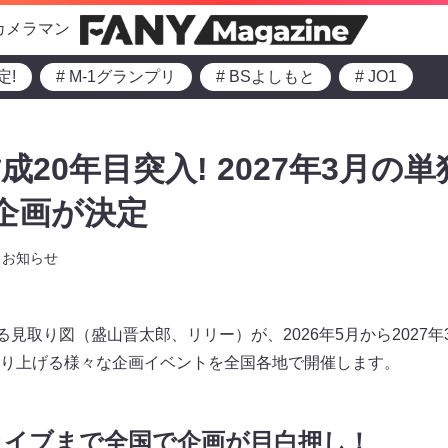
カメラマン
定!
# M-1グランプリ
# BSよしもと
# JO1
20年目突入! 2027年3月の
企画が決定
お知らせ
る見取り図（盛山晋太郎、リリー）が、2026年5月から2027
り上げる様々な企画イベントを全国各地で開催します。
ライブまで全国で企画が目白押し
！