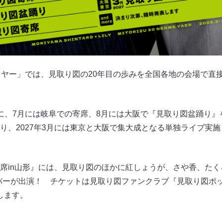
イヤー」では、見取り図の20年目の歩みを全国各地の会場で直
に、7月には岐阜での寄席、8月には大阪で『見取り図盆踊り』
り、2027年3月には東京と大阪で集大成となる単独ライブ実
席in山形』には、見取り図のほかに紅しょうが、さや香、た
ンバーが出演！ チケットは見取り図ファンクラブ『見取り図ポッ
始します。