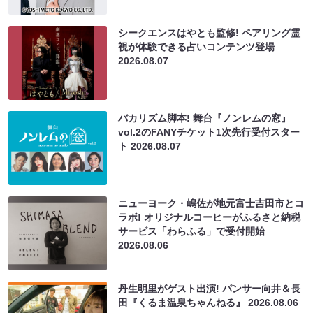
シークエンスはやとも監修! ペアリング霊
視が体験できる占いコンテンツ登場
2026.08.07
バカリズム脚本! 舞台『ノンレムの窓』
vol.2のFANYチケット1次先行受付スター
ト
2026.08.07
ニューヨーク・嶋佐が地元富士吉田市とコ
ラボ! オリジナルコーヒーがふるさと納税
サービス「わらふる」で受付開始
2026.08.06
丹生明里がゲスト出演! パンサー向井＆長
田『くるま温泉ちゃんねる』
2026.08.06