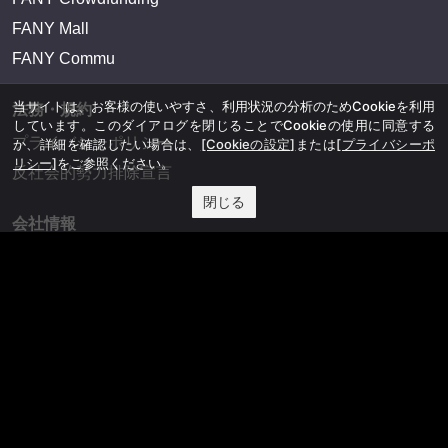
FANY Mall
FANY Commu
当サイトは、お客様の使いやすさ、利用状況の分析のためCookieを利用
法務・規約
しています。このダイアログを閉じることでCookieの使用に同意する
プライバシーポリシー
か、詳細を確認したい場合は、
[Cookieの設定]
または
[プライバシーポ
リシー]
をご参照ください。
反社会的勢力排除宣言
閉じる
会社情報
吉本興業株式会社
お問い合わせ
その他
よしもとニュースセンターアーカイブ