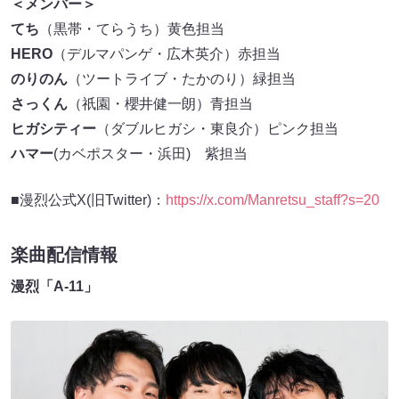
＜メンバー＞
てち
（黒帯・てらうち）黄色担当
HERO
（デルマパンゲ・広木英介）赤担当
のりのん
（ツートライブ・たかのり）緑担当
さっくん
（祇園・櫻井健一朗）青担当
ヒガシティー
（ダブルヒガシ・東良介）ピンク担当
ハマー
(カベポスター・浜田) 紫担当
■漫烈公式X(旧Twitter)：
https://x.com/Manretsu_staff?s=20
楽曲配信情報
漫烈「A-11」