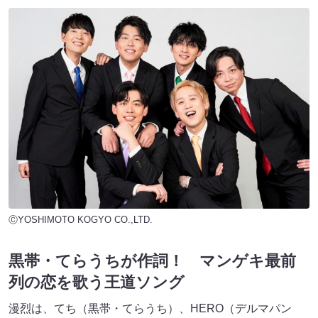
ⒸYOSHIMOTO KOGYO CO.,LTD.
黒帯・てらうちが作詞！ マンゲキ最前
列の恋を歌う王道ソング
漫烈は、てち（黒帯・てらうち）、HERO（デルマパン