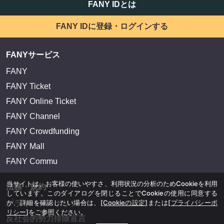
FANY IDとは
FANY IDに登録・ログインする
FANYサービス
FANY
FANY Ticket
FANY Online Ticket
FANY Channel
FANY Crowdfunding
FANY Mall
FANY Commu
当サイトは、お客様の使いやすさ、利用状況の分析のためCookieを利用
法務・規約
しています。このダイアログを閉じることでCookieの使用に同意する
か、詳細を確認したい場合は、
[Cookieの設定]
または
[プライバシーポ
プライバシーポリシー
リシー]
をご参照ください。
反社会的勢力排除宣言