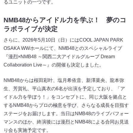
るユニットの一つです。
NMB48からアイドル力を学ぶ！ 夢のコ
ラボライブが決定
さらに、2026年5月10日（日）にはCOOL JAPAN PARK
OSAKA WWホールにて、NMB48とのスペシャルライブ
『漫烈×NMB48 ～関西二大アイドルグループ Dream
Collaboration Live～』の開催も決定しました。
NMB48からは桜田彩叶、塩月希依音、新澤菜央、龍本弥
生、芳賀礼、平山真衣の6名が出演を予定しており、「ア
イドル力を学ぼう！」をコンセプトに、同じ大阪を拠点と
するNMB48からプロの極意を学び、さらなる成長を目指す
ステージをお届けします。当日はNMB48のライブパフォー
マンスのほか、終演後には漫烈とNMB48による合同お見送
り会も実施予定です。