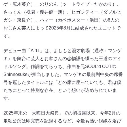
ゲ・広木英介）、のりのん（ツートライブ・たかのり）、
さっくん（祇園・櫻井健一朗）、ヒガシティー（ダブルヒ
ガシ・東良介）、ハマー（カベポスター・浜田）の6人の
おじさん芸人によって2025年8月に結成されたユニットで
す。
デビュー曲「A-11」は、よしもと漫才劇場（通称：マンゲ
キ）を舞台に芸人とお客さんの恋物語を綴った王道のアイ
ドルソング。作詞をてらうち、作曲を元SOUL’d OUTの
Shinnosukeが担当しました。マンゲキの最前列中央の席番
号を冠したタイトルには「どの席に座っていても、君は僕
たちにとって特別な存在」という想いが込められていま
す。
2025年末の「大晦日大祭典」での初披露以来、今年2月の
単独公演は即完売を記録するなど、今最も熱い視線を浴び