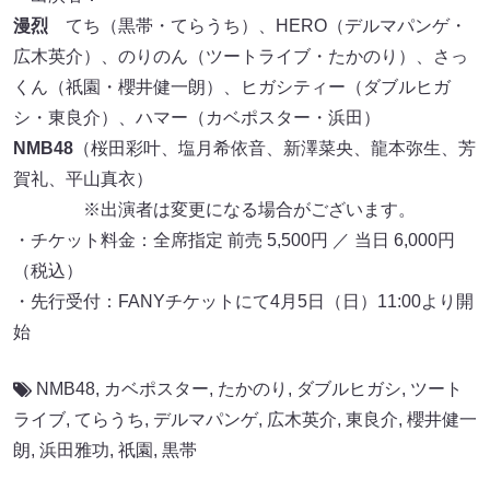
漫烈
てち（黒帯・てらうち）、HERO（デルマパンゲ・
広木英介）、のりのん（ツートライブ・たかのり）、さっ
くん（祇園・櫻井健一朗）、ヒガシティー（ダブルヒガ
シ・東良介）、ハマー（カベポスター・浜田）
NMB48
（桜田彩叶、塩月希依音、新澤菜央、龍本弥生、芳
賀礼、平山真衣）
※出演者は変更になる場合がございます。
・チケット料金：全席指定 前売 5,500円 ／ 当日 6,000円
（税込）
・先行受付：FANYチケットにて4月5日（日）11:00より開
始
NMB48
,
カベポスター
,
たかのり
,
ダブルヒガシ
,
ツート
ライブ
,
てらうち
,
デルマパンゲ
,
広木英介
,
東良介
,
櫻井健一
朗
,
浜田雅功
,
祇園
,
黒帯