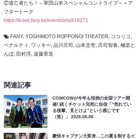
②逃亡者たち！～軍団山本スペシャルコントライブ～＋ア
フタートーク
https://ticket.fany.lol/event/detail/16271
FANY
,
YOSHIMOTO ROPPONGI THEATER
,
ココリコ
,
ペナルティ
,
ワッキー
,
品川庄司
,
山本圭壱
,
庄司智春
,
極楽と
んぼ
,
田村淳
,
遠藤章造
関連記事
COWCOWが今年も恒例の全国ツアー開
催! 続くチケット完売に自信「“売れてい
る後輩、見とけよ”という感じです
（笑）」
2026.08.06
豪快キャプテン大変身…この夏を制するイ
PR