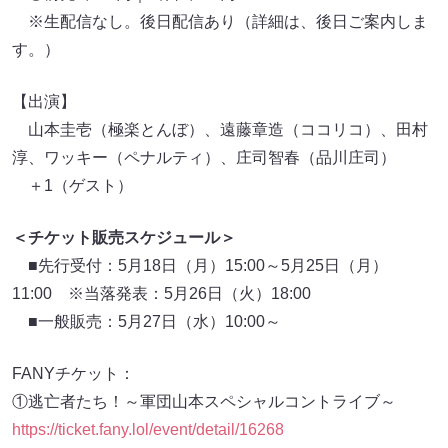
※生配信なし。後日配信あり（詳細は、後日ご案内しま
す。）
【出演】
山本圭壱（極楽とんぼ）、遠藤章造（ココリコ）、田村
淳、ワッキー（ペナルティ）、庄司智春（品川庄司）
＋1（ゲスト）
＜チケット販売スケジュール＞
■先行受付：5月18日（月）15:00～5月25日（月）
11:00 ※当落発表：5月26日（火）18:00
■一般販売：5月27日（水）10:00～
FANYチケット：
①逃亡者たち！～軍団山本スペシャルコントライブ～
https://ticket.fany.lol/event/detail/16268