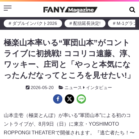
Menu
# ダブルインパクト2026
# 配信延長決定!
# M-1グラ
極楽山本率いる“軍団山本”がコント
ライブに初挑戦! ココリコ遠藤、淳、
ワッキー、庄司と「やっと本気にな
ったんだなってところを見せたい!」
2026-05-20
ニュース
インタビュー
山本圭壱（極楽とんぼ）が率いる“軍団山本”による初のコ
ントライブが、8月9日（日）に東京・YOSHIMOTO
ROPPONGI THEATERで開催されます。『逃亡者たち！〜