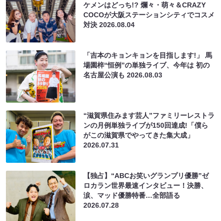
ケメンはどっち!? 爛々・萌々＆CRAZY
COCOが大阪ステーションシティでコスメ
対決
2026.08.04
「吉本のキョンキョンを目指します!」 馬
場園梓“恒例”の単独ライブ、今年は 初の
名古屋公演も
2026.08.03
“滋賀県住みます芸人”ファミリーレストラ
ンの月例単独ライブが150回達成!「僕ら
がこの滋賀県でやってきた集大成」
2026.07.31
【独占】“ABCお笑いグランプリ優勝”ゼ
ロカラン世界最速インタビュー！決勝、
涙、マッド優勝特番…全部語る
2026.07.28