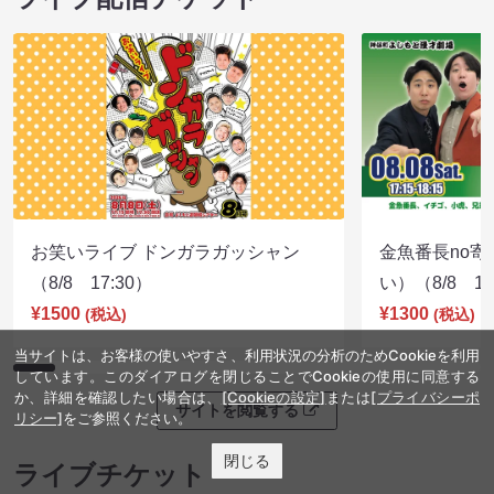
お笑いライブ ドンガラガッシャン
金魚番長no
（8/8 17:30）
い）（8/8 17
¥1500
¥1300
(税込)
(税込)
当サイトは、お客様の使いやすさ、利用状況の分析のためCookieを利用
しています。このダイアログを閉じることでCookieの使用に同意する
か、詳細を確認したい場合は、
[Cookieの設定]
または
[プライバシーポ
サイトを閲覧する
リシー]
をご参照ください。
閉じる
ライブチケット