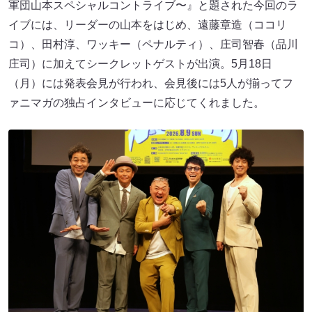
軍団山本スペシャルコントライブ〜』と題された今回のラ
イブには、リーダーの山本をはじめ、遠藤章造（ココリ
コ）、田村淳、ワッキー（ペナルティ）、庄司智春（品川
庄司）に加えてシークレットゲストが出演。5月18日
（月）には発表会見が行われ、会見後には5人が揃ってフ
ァニマガの独占インタビューに応じてくれました。