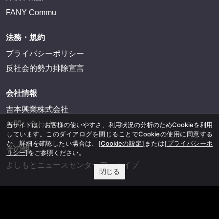
FANY Commu
法務・規約
プライバシーポリシー
反社会的勢力排除宣言
会社情報
吉本興業株式会社
お問い合わせ
当サイトは、お客様の使いやすさ、利用状況の分析のためCookieを利用
しています。このダイアログを閉じることでCookieの使用に同意する
か、詳細を確認したい場合は、
[Cookieの設定]
または
[プライバシーポ
その他
リシー]
をご参照ください。
よしもとニュースセンターアーカイブ
閉じる
©YOSHIMOTO KOGYO, All Rights Reserved.