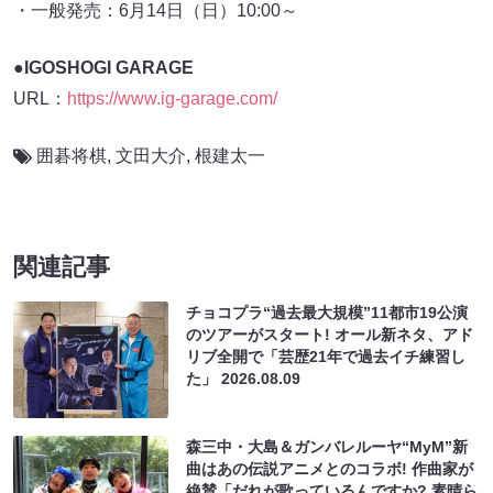
・一般発売：6月14日（日）10:00～
●IGOSHOGI GARAGE
URL：
https://www.ig-garage.com/
囲碁将棋
,
文田大介
,
根建太一
関連記事
チョコプラ“過去最大規模”11都市19公演
のツアーがスタート! オール新ネタ、アド
リブ全開で「芸歴21年で過去イチ練習し
た」
2026.08.09
森三中・大島＆ガンバレルーヤ“MyM”新
曲はあの伝説アニメとのコラボ! 作曲家が
絶賛「だれが歌っているんですか? 素晴ら