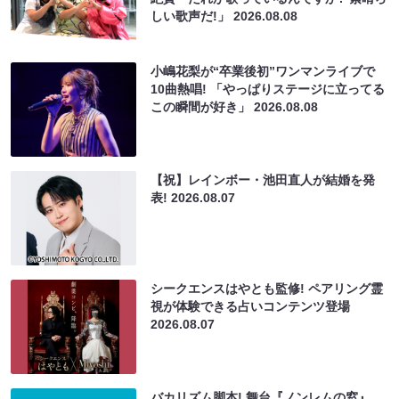
しい歌声だ!」
2026.08.08
小嶋花梨が“卒業後初”ワンマンライブで
10曲熱唱! 「やっぱりステージに立ってる
この瞬間が好き」
2026.08.08
【祝】レインボー・池田直人が結婚を発
表!
2026.08.07
シークエンスはやとも監修! ペアリング霊
視が体験できる占いコンテンツ登場
2026.08.07
バカリズム脚本! 舞台『ノンレムの窓』