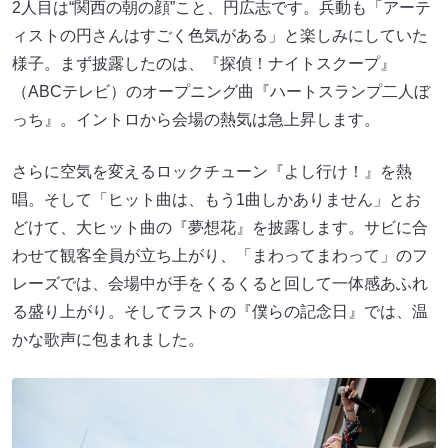
2人目は“関西の朝の顔”こと、円広志です。兵動も「アーテ
ィストの円さんはすごく色気がある」と楽しみにしていた
様子。まず披露したのは、『探偵！ナイトスクープ』
（ABCテレビ）のオープニング曲『ハートスランプ二人ぼ
っち』。イントロから会場の熱気は急上昇します。
さらに空気を変えるロックチューン『よし行け！』を熱
唱。そして「ヒット曲は、もう1曲しかありません」とお
どけて、大ヒット曲の『夢想花』を披露します。サビに合
わせて観客全員が立ち上がり、「まわってまわって」のフ
レーズでは、会場中が手をくるくると回して一体感あふれ
る盛り上がり。そしてラストの『僕らの記念日』では、温
かな歌声に包まれました。