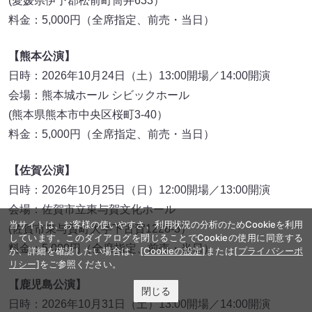
(愛媛県伊予郡松前町筒井633）
料金：5,000円（全席指定、前売・当日）
【熊本公演】
日時：2026年10月24日（土）13:00開場／14:00開演
会場：熊本城ホール シビックホール
(熊本県熊本市中央区桜町3-40）
料金：5,000円（全席指定、前売・当日）
【佐賀公演】
日時：2026年10月25日（日）12:00開場／13:00開演
会場：佐賀市立東与賀文化ホール
当サイトは、お客様の使いやすさ、利用状況の分析のためCookieを利用
(佐賀市東与賀町大字下古賀1228-3）
しています。このダイアログを閉じることでCookieの使用に同意する
料金：5,000円（全席指定、前売・当日）
か、詳細を確認したい場合は、
[Cookieの設定]
または
[プライバシーポ
リシー]
をご参照ください。
【鹿児島公演】
閉じる
日時：2026年10月31日（土）13:00開場／14:00開演