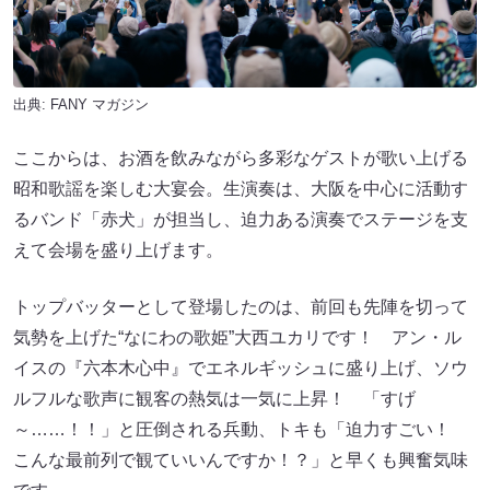
出典:
FANY マガジン
ここからは、お酒を飲みながら多彩なゲストが歌い上げる
昭和歌謡を楽しむ大宴会。生演奏は、大阪を中心に活動す
るバンド「赤犬」が担当し、迫力ある演奏でステージを支
えて会場を盛り上げます。
トップバッターとして登場したのは、前回も先陣を切って
気勢を上げた“なにわの歌姫”大西ユカリです！ アン・ル
イスの『六本木心中』でエネルギッシュに盛り上げ、ソウ
ルフルな歌声に観客の熱気は一気に上昇！ 「すげ
～……！！」と圧倒される兵動、トキも「迫力すごい！
こんな最前列で観ていいんですか！？」と早くも興奮気味