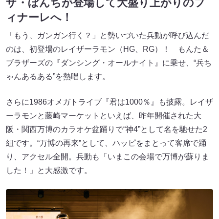
ザ・ぼんちが登場して大盛り上がりのフ
ィナーレへ！
「もう、ガンガン行く？」と勢いづいた兵動が呼び込んだ
のは、初登場のレイザーラモン（HG、RG）！ もんた＆
ブラザーズの『ダンシング・オールナイト』に乗せ、“兵ち
ゃんあるある”を熱唱します。
さらに1986オメガトライブ『君は1000％』も披露。レイザ
ーラモンと藤崎マーケットといえば、昨年開催された大
阪・関西万博のカラオケ盆踊りで“神4”として名を馳せた2
組です。“万博の再来”として、ハッピをまとって客席で踊
り、アクセル全開。兵動も「いまこの会場で万博が蘇りま
した！」と大感激です。