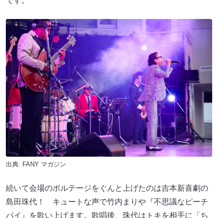
です。
出典:
FANY マガジン
続いて会場のボルテージをぐんと上げたのは吉本新喜劇の
島田珠代！ キュートな声で竹内まりや『不思議なピーチ
パイ』を歌い上げます。歌唱後、珠代はトキを相手に「ち