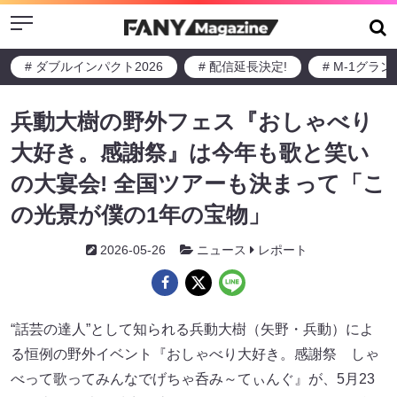
Menu
# ダブルインパクト2026
# 配信延長決定!
# M-1グラ
兵動大樹の野外フェス『おしゃべり
大好き。感謝祭』は今年も歌と笑い
の大宴会! 全国ツアーも決まって「こ
の光景が僕の1年の宝物」
2026-05-26
ニュース
レポート
“話芸の達人”として知られる兵動大樹（矢野・兵動）によ
る恒例の野外イベント『おしゃべり大好き。感謝祭 しゃ
べって歌ってみんなでげちゃ呑み～てぃんぐ』が、5月23