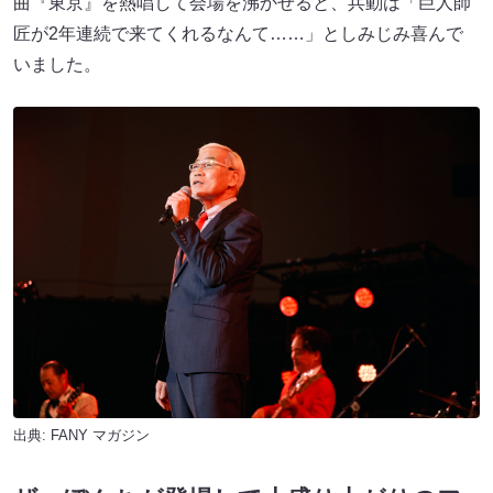
曲『東京』を熱唱して会場を沸かせると、兵動は「巨人師
匠が2年連続で来てくれるなんて……」としみじみ喜んで
いました。
出典:
FANY マガジン