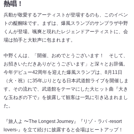
熱唱！
兵動が敬愛するアーティストが登場するのも、このイベン
トの醍醐味です。まずは、爆風スランプのサンプラザ中野
くんが登場。颯爽と現れたレジェンドアーティストに、会
場は拍手と大歓声に包まれます。
中野くんは、「開催、おめでとうございます！ そして、
お招きいただきありがとうございます」と深々とお辞儀。
今年デビュー42周年を迎えた爆風スランプは、8月11日
（火・祝）に35年ぶりとなる日本武道館ライブを開催しま
す。その流れで、武道館をテーマにした大ヒット曲『大き
な玉ねぎの下で』を披露して観客は一気に引き込まれまし
た。
『旅人よ 〜The Longest Journey』『リゾ・ラバ -resort
lovers-』を立て続けに披露すると会場はヒートアップ！