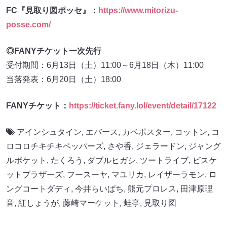
FC『見取り図ポッセ』：
https://www.mitorizu-
posse.com/
◎FANYチケット一次先行
受付期間：6月13日（土）11:00～6月18日（木）11:00
当落発表：6月20日（土）18:00
FANYチケット：
https://ticket.fany.lol/event/detail/17122
アインシュタイン
,
エバース
,
カベポスター
,
コットン
,
コ
ロコロチキチキペッパーズ
,
さや香
,
ジェラードン
,
ジャング
ルポケット
,
たくろう
,
ダブルヒガシ
,
ツートライブ
,
ビスケ
ットブラザーズ
,
フースーヤ
,
マユリカ
,
レイザーラモン
,
ロ
ングコートダディ
,
今井らいぱち
,
熊元プロレス
,
田津原理
音
,
紅しょうが
,
藤崎マーケット
,
蛙亭
,
見取り図