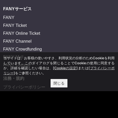
FANYサービス
FANY
FANY Ticket
FANY Online Ticket
FANY Channel
FANY Crowdfunding
FANY Mall
当サイトは、お客様の使いやすさ、利用状況の分析のためCookieを利用
しています。このダイアログを閉じることでCookieの使用に同意する
FANY Commu
か、詳細を確認したい場合は、
[Cookieの設定]
または
[プライバシーポ
リシー]
をご参照ください。
法務・規約
閉じる
プライバシーポリシー
反社会的勢力排除宣言
会社情報
吉本興業株式会社