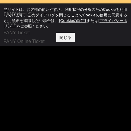
当サイトは、お客様の使いやすさ、利用状況の分析のためCookieを利用
FANYサービス
しています。このダイアログを閉じることでCookieの使用に同意する
か、詳細を確認したい場合は、
[Cookieの設定]
または
[プライバシーポ
FANY
リシー]
をご参照ください。
FANY Ticket
閉じる
FANY Online Ticket
FANY Channel
FANY Crowdfunding
FANY Mall
FANY Commu
法務・規約
プライバシーポリシー
反社会的勢力排除宣言
会社情報