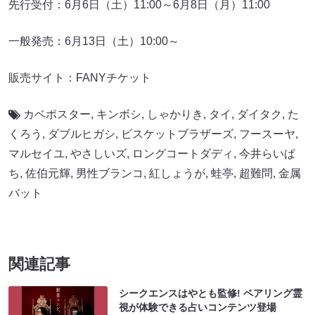
先行受付：6⽉6⽇（土）11:00～6⽉8⽇（⽉）11:00
一般発売：6月13日（土）10:00～
販売サイト：FANYチケット
カベポスター
,
キンボシ
,
しゃかりき
,
タイ
,
ダイタク
,
た
くろう
,
ダブルヒガシ
,
ビスケットブラザーズ
,
フースーヤ
,
マルセイユ
,
やさしいズ
,
ロングコートダディ
,
今井らいぱ
ち
,
佐伯元輝
,
男性ブランコ
,
紅しょうが
,
蛙亭
,
超難問
,
金属
バット
関連記事
シークエンスはやとも監修! ペアリング霊
視が体験できる占いコンテンツ登場