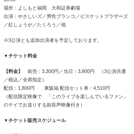
場所：よしもと福岡 大和証券劇場
出演：やさしいズ／男性ブランコ／ビスケットブラザーズ
／紅しょうが／たくろう／他
※3公演とも追加出演者を予定しております。
▼チケット料金
【料金】
前売：3,300円／当日：3,800円 （3公演共通
／税込／全席指定）
配信：1,800円 東阪福 配信セット券：4,510円
（配信限定映像で 「このライブを楽しんでいるファン」
のテイでお送りする副音声映像付き）
▼チケット販売スケジュール