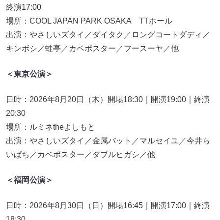
終演17:00
場所：COOL JAPAN PARK OSAKA TTホール
出演：やさしいズタイ／ダイタク／ロングコートダディ／
キンボシ／蛙亭／カベポスター／フースーヤ／他
＜東京公演
＞
⽇時：2026年8⽉20日（木）開場18:30｜開演19:00｜終演
20:30
場所：ルミネtheよしもと
出演：やさしいズタイ／金属バット／マルセイユ／今井ら
いぱち／カベポスター／ダブルヒガシ／他
＜福岡公演
＞
⽇時：2026年8⽉30⽇（⽇）開場16:45｜開演17:00｜終演
18:30