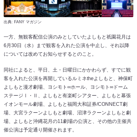
出典:
FANY マガジン
一方、無観客配信公演のみとしていたよしもと祇園花月は
6月30日（水）まで観客を入れた公演を中止し、それ以降
については改めてお知らせするとのこと。
同社によると、平日、土・日曜日にかかわらず、すでに観
客を入れた公演を再開しているルミネtheよしもと、神保町
よしもと漫才劇場、ヨシモト∞ホール、ヨシモト∞ドーム
ステージⅠ・Ⅱ、よしもと有楽町シアター、よしもと幕張
イオンモール劇場、よしもと福岡大和証券/CONNECT劇
場、大宮ラクーンよしもと劇場、沼津ラクーンよしもと劇
場、よしもと沖縄花月の11劇場の公演と、その他の主催共
催公演は予定通り開催されます。