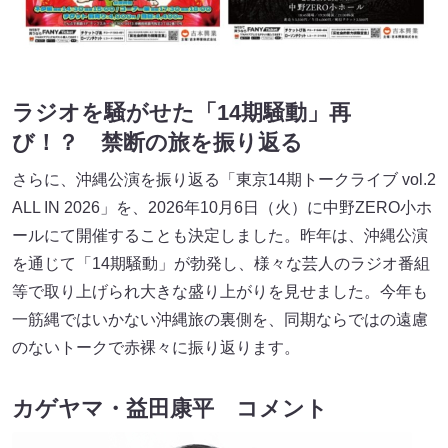
ラジオを騒がせた「14期騒動」再
び！？ 禁断の旅を振り返る
さらに、沖縄公演を振り返る「東京14期トークライブ vol.2
ALL IN 2026」を、2026年10月6日（火）に中野ZERO小ホ
ールにて開催することも決定しました。昨年は、沖縄公演
を通じて「14期騒動」が勃発し、様々な芸人のラジオ番組
等で取り上げられ大きな盛り上がりを見せました。今年も
一筋縄ではいかない沖縄旅の裏側を、同期ならではの遠慮
のないトークで赤裸々に振り返ります。
カゲヤマ・益田
康平
コメント