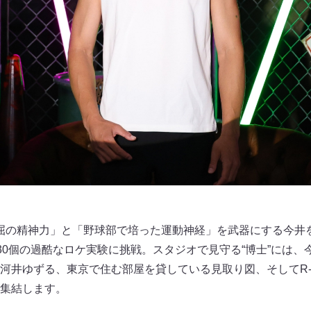
屈の精神力」と「野球部で培った運動神経」を武器にする今井を
全30個の過酷なロケ実験に挑戦。スタジオで見守る“博士”には
河井ゆずる、東京で住む部屋を貸している見取り図、そしてR-
集結します。