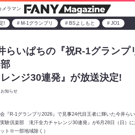
カメラマン
定!
# M-1グランプリ
# BSよしもと
# JO1
今井らいぱちの『祝R-1グラン
楽部
レンジ30連発』が放送決定!
お知らせ
『R-1グランプリ2026』で見事24代目王者に輝いた今井らい
実験倶楽部 滝汗全力チャレンジ30連発』が6月28日（日）
ット※一部地域除く）