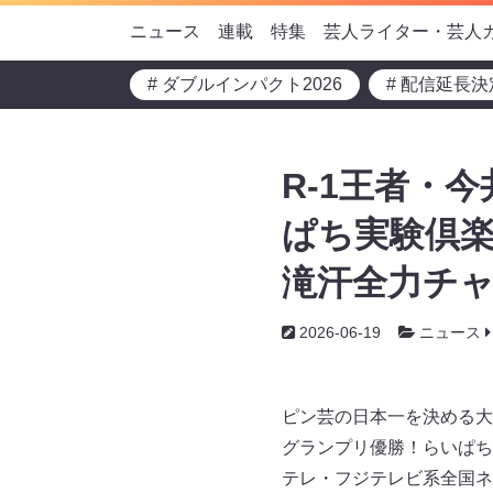
ニュース
連載
特集
芸人ライター・芸人
# ダブルインパクト2026
# 配信延長決
R-1王者・
ぱち実験倶
滝汗全力チャ
2026-06-19
ニュース
ピン芸の日本一を決める大会
グランプリ優勝！らいぱち
テレ・フジテレビ系全国ネ