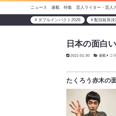
ニュース
連載
特集
芸人ライター・芸人
# ダブルインパクト2026
# 配信延長決
日本の面白い
2021-01-30
連載
コ
たくろう赤木の