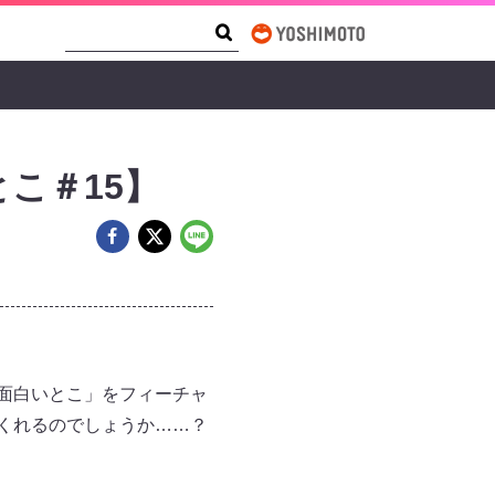
Search Form
Search
こ＃15】
面白いとこ」をフィーチャ
くれるのでしょうか……？