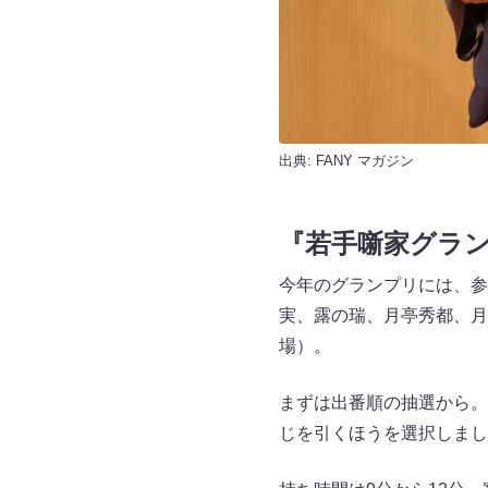
出典:
FANY マガジン
『若手噺家グラ
今年のグランプリには、参
実、露の瑞、月亭秀都、月
場）。
まずは出番順の抽選から。
じを引くほうを選択しまし