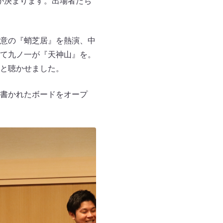
者が決まります。出場者たち
意の『蛸芝居』を熱演、中
て九ノ一が『天神山』を。
と聴かせました。
書かれたボードをオープ