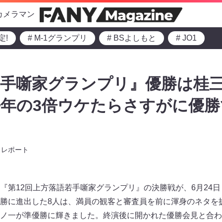
カメラマン
定!
# M-1グランプリ
# BSよしもと
# JO1
手噺家グランプリ』優勝は桂三
年の3倍ウケたらさすがに優
レポート
『第12回上方落語若手噺家グランプリ』の決勝戦が、6月24
勝に進出した8人は、満員の観客と審査員を前に渾身のネタを
ノ一が準優勝に輝きました。終演後に開かれた優勝会見と合わ