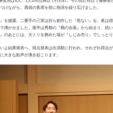
。審査員は6人、1人100点満点で行われ、その合計得点で優勝
つけながら、満員の客席を前に熱演を繰り広げました。
』を披露。二番手の三実は自ら創作した『危ない』を。眞は得
で沸かせました。後半は秀都の『癪の合薬』から始まり、続い
』のあとには、大トリを務めた瑞が『しじみ売り』でしっとり
いよ結果発表へ。得点発表は出演順に行われ、それぞれ得点が
に大きな歓声が沸き起こります。