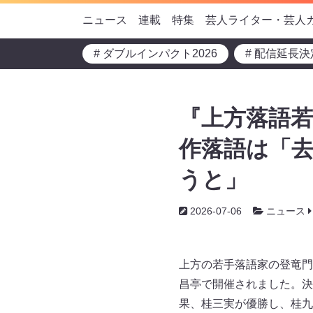
ニュース
連載
特集
芸人ライター・芸人
# ダブルインパクト2026
# 配信延長決
『上方落語若
作落語は「去
うと」
2026-07-06
ニュース
上方の若手落語家の登竜門
昌亭で開催されました。決
果、桂三実が優勝し、桂九