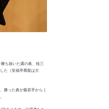
を勝ち抜いた露の眞、桂三
した（笑福亭喬龍は欠
、勝った眞が最若手からく
。