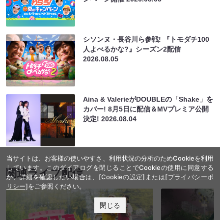
シソンヌ・長谷川ら参戦! 『トモダチ100
人よべるかな?』シーズン2配信
2026.08.05
Aina & ValerieがDOUBLEの「Shake」を
カバー! 8月5日に配信＆MVプレミア公開
決定!
2026.08.04
当サイトは、お客様の使いやすさ、利用状況の分析のためCookieを利用
しています。このダイアログを閉じることでCookieの使用に同意する
関連ライブ配信
か、詳細を確認したい場合は、
[Cookieの設定]
または
[プライバシーポ
リシー]
をご参照ください。
閉じる