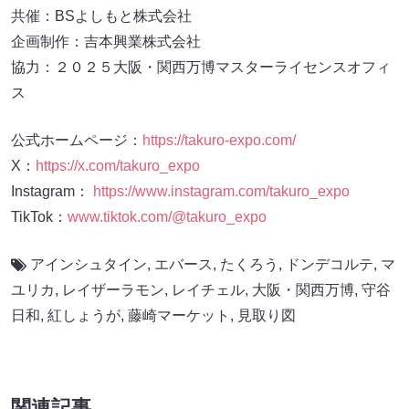
共催：BSよしもと株式会社
企画制作：吉本興業株式会社
協力：２０２５大阪・関西万博マスターライセンスオフィ
ス
公式ホームページ：
https://takuro-expo.com/
X：
https://x.com/takuro_expo
Instagram：
https://www.instagram.com/takuro_expo
TikTok：
www.tiktok.com/@takuro_expo
アインシュタイン
,
エバース
,
たくろう
,
ドンデコルテ
,
マ
ユリカ
,
レイザーラモン
,
レイチェル
,
大阪・関西万博
,
守谷
日和
,
紅しょうが
,
藤崎マーケット
,
見取り図
関連記事