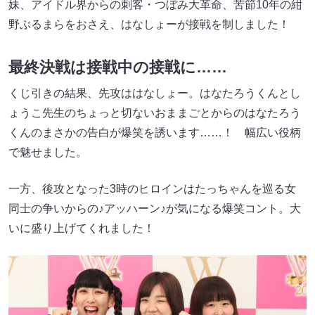
妹、アイドル界からの刺客・つぼみ大革命、苦節10年の紺
野ぶるまらをおさえ、はなしょーが接戦を制しました！
最終決戦は接戦中の接戦に……
くじ引きの結果、先攻ははなしょー。はなたろうくんとし
ょうこ先生のちょっと切ないおままごとからのはなたろう
くんのまさかの告白が爆笑を誘います……！ 幅広い役柄
で魅せました。
一方、後攻となった3時のヒロインはたっちゃんを巡る女
同士の争いからの♪アッハーン♪が気になる爆笑コント。大
いに盛り上げてくれました！