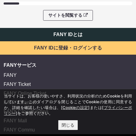
サイトを閲覧する
FANY IDとは
FANY IDに登録・ログインする
FANYサービス
FANY
FANY Ticket
FANY Online Ticket
当サイトは、お客様の使いやすさ、利用状況の分析のためCookieを利用
しています。このダイアログを閉じることでCookieの使用に同意する
FANY Channel
か、詳細を確認したい場合は、
[Cookieの設定]
または
[プライバシーポ
FANY Crowdfunding
リシー]
をご参照ください。
FANY Mall
閉じる
FANY Commu