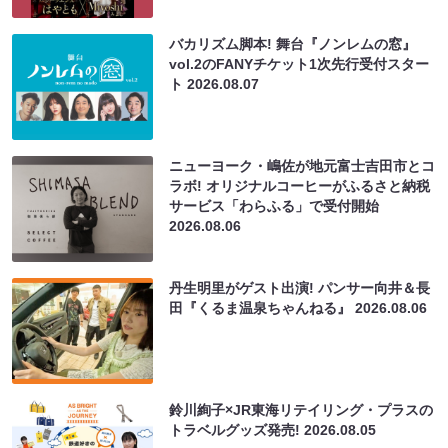
バカリズム脚本! 舞台『ノンレムの窓』
vol.2のFANYチケット1次先行受付スター
ト
2026.08.07
ニューヨーク・嶋佐が地元富士吉田市とコ
ラボ! オリジナルコーヒーがふるさと納税
サービス「わらふる」で受付開始
2026.08.06
丹生明里がゲスト出演! パンサー向井＆長
田『くるま温泉ちゃんねる』
2026.08.06
鈴川絢子×JR東海リテイリング・プラスの
トラベルグッズ発売!
2026.08.05