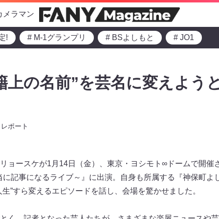
カメラマン
定!
# M-1グランプリ
# BSよしもと
# JO1
籍上の名前”を芸名に変えよう
レポート
リョースケが1月14日（金）、東京・ヨシモト∞ドームで開催
3～本当に記事になるライブ～』に出演。自身も所属する『神保町
人生”すら変えるエピソードを話し、会場を驚かせました。
とく、記者となった芸人たちが、さまざまな楽屋ニュースや芸