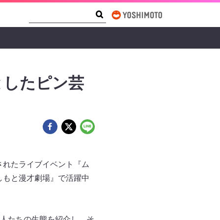
Search Form
Search
としたピン芸
されたライブイベント『ム
よしもと漫才劇場』で活躍中
人たちの生態を紹介し、そ