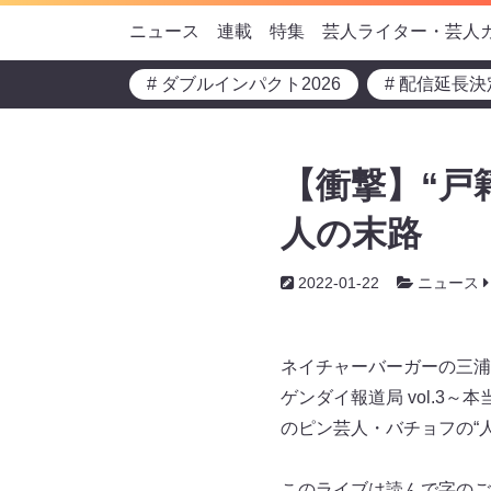
ニュース
連載
特集
芸人ライター・芸人
# ダブルインパクト2026
# 配信延長決
【衝撃】“戸
人の末路
2022-01-22
ニュース
ネイチャーバーガーの三浦
ゲンダイ報道局 vol.
のピン芸人・バチョフの“
このライブは読んで字のご