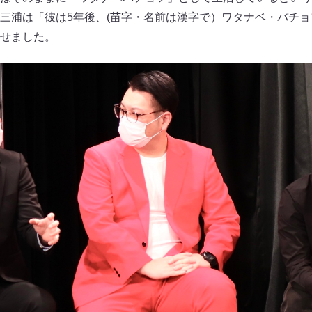
三浦は「彼は5年後、(苗字・名前は漢字で）ワタナベ・バチ
せました。