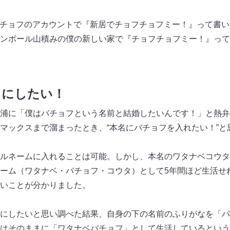
たら、バチョフのアカウントで『新居でチョフチョフミー！』って書
ンボール山積みの僕の新しい家で『チョフチョフミー！』って
名にしたい！
浦に「僕はバチョフという名前と結婚したいんです！」と熱弁
マックスまで溜まったとき、“本名にバチョフを入れたい！”と
ルネームに入れることは可能。しかし、本名のワタナベコウタ
ーム（ワタナベ・バチョフ・コウタ）として5年間ほど生活せ
いことが分かりました。
にしたいと思い調べた結果、自身の下の名前のふりがなを「バ
はそのままに「ワタナベバチョフ」として生活しているという