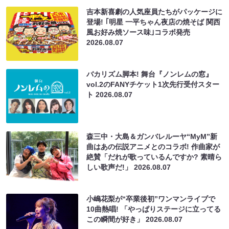
吉本新喜劇の人気座員たちがパッケージに
登場! ｢明星 一平ちゃん夜店の焼そば 関西
風お好み焼ソース味｣コラボ発売
2026.08.07
バカリズム脚本! 舞台『ノンレムの窓』
vol.2のFANYチケット1次先行受付スター
ト
2026.08.07
森三中・大島＆ガンバレルーヤ“MyM”新
曲はあの伝説アニメとのコラボ! 作曲家が
絶賛「だれが歌っているんですか? 素晴ら
しい歌声だ!」
2026.08.07
小嶋花梨が“卒業後初”ワンマンライブで
10曲熱唱! 「やっぱりステージに立ってる
この瞬間が好き」
2026.08.07