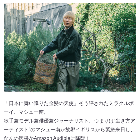
「日本に舞い降りた金髪の天使」そう評されたミラクルボ
ーイ、マシュー南。
歌手兼モデル兼俳優兼ジャーナリスト、つまりは“生き方ア
ーティスト”のマシュー南が故郷イギリスから緊急来日し、
なんの因果かAmazon Audibleに降臨！