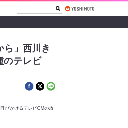
Search Form
Search
から」西川き
種のテレビ
呼びかけるテレビCMの放