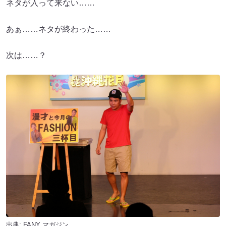
ネタが入って来ない……
あぁ……ネタが終わった……
次は……？
出典:
FANY マガジン