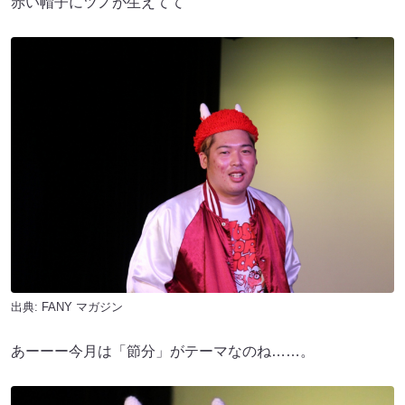
赤い帽子にツノが生えてて
出典:
FANY マガジン
あーーー今月は「節分」がテーマなのね……。