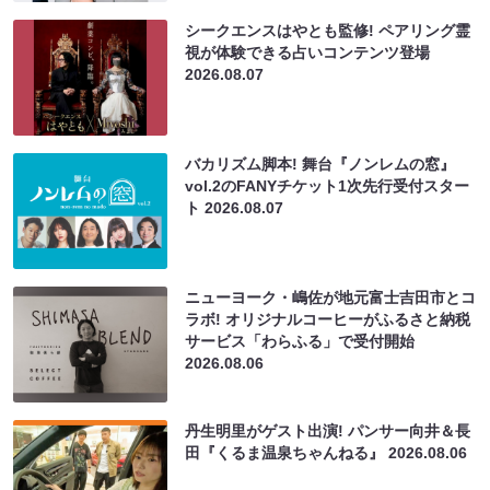
シークエンスはやとも監修! ペアリング霊
視が体験できる占いコンテンツ登場
2026.08.07
バカリズム脚本! 舞台『ノンレムの窓』
vol.2のFANYチケット1次先行受付スター
ト
2026.08.07
ニューヨーク・嶋佐が地元富士吉田市とコ
ラボ! オリジナルコーヒーがふるさと納税
サービス「わらふる」で受付開始
2026.08.06
丹生明里がゲスト出演! パンサー向井＆長
田『くるま温泉ちゃんねる』
2026.08.06