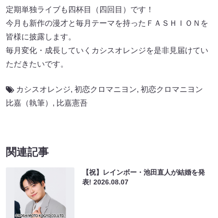
定期単独ライブも四杯目（四回目）です！
今月も新作の漫才と毎月テーマを持ったＦＡＳＨＩＯＮを
皆様に披露します。
毎月変化・成長していくカシスオレンジを是非見届けてい
ただきたいです。
カシスオレンジ
,
初恋クロマニヨン
,
初恋クロマニヨン
比嘉（執筆）
,
比嘉憲吾
関連記事
【祝】レインボー・池田直人が結婚を発
表!
2026.08.07