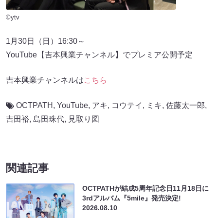
©ytv
1月30日（日）16:30～
YouTube【吉本興業チャンネル】でプレミア公開予定
吉本興業チャンネルは
こちら
OCTPATH
,
YouTube
,
アキ
,
コウテイ
,
ミキ
,
佐藤太一郎
,
吉田裕
,
島田珠代
,
見取り図
関連記事
OCTPATHが結成5周年記念日11月18日に
3rdアルバム『5mile』発売決定!
2026.08.10