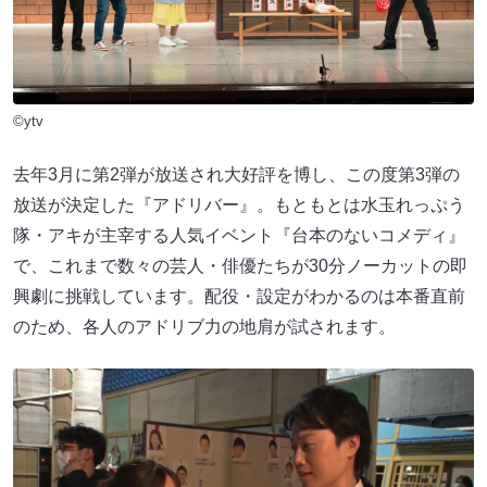
©ytv
去年3月に第2弾が放送され大好評を博し、この度第3弾の
放送が決定した『アドリバー』。もともとは水玉れっぷう
隊・アキが主宰する人気イベント『台本のないコメディ』
で、これまで数々の芸人・俳優たちが30分ノーカットの即
興劇に挑戦しています。配役・設定がわかるのは本番直前
のため、各人のアドリブ力の地肩が試されます。