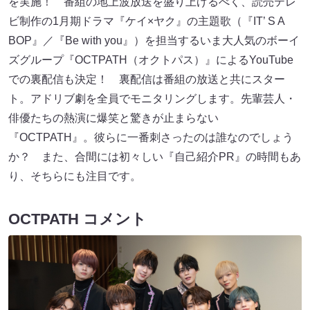
を実施！ 番組の地上波放送を盛り上げるべく、読売テレ
ビ制作の1月期ドラマ『ケイ×ヤク』の主題歌（『IT’ S A
BOP』／『Be with you』）を担当するいま大人気のボーイ
ズグループ『OCTPATH（オクトパス）』によるYouTube
での裏配信も決定！ 裏配信は番組の放送と共にスター
ト。アドリブ劇を全員でモニタリングします。先輩芸人・
俳優たちの熱演に爆笑と驚きが止まらない
『OCTPATH』。彼らに一番刺さったのは誰なのでしょう
か？ また、合間には初々しい『自己紹介PR』の時間もあ
り、そちらにも注目です。
OCTPATH コメント