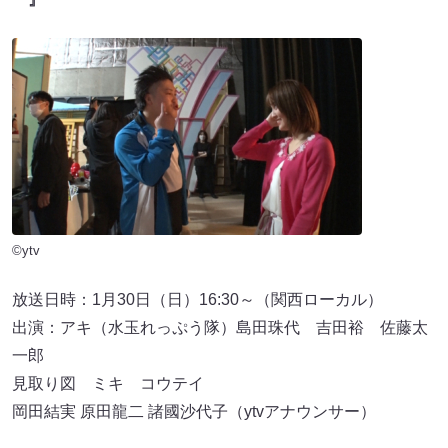
©ytv
放送日時：1月30日（日）16:30～（関西ローカル）
出演：アキ（水玉れっぷう隊）島田珠代 吉田裕 佐藤太
一郎
見取り図 ミキ コウテイ
岡田結実 原田龍二 諸國沙代子（ytvアナウンサー）