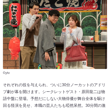
©ytv
それぞれの役を与えられ、ついに30分ノーカットのアドリ
ブ劇が幕を開けます。シークレットゲスト・原田龍二は物
語中盤に登場。予想だにしない大物俳優が舞台全体を駆け
回る怪演を見せ、本職の芸人たちも啞然呆然。30分間の激