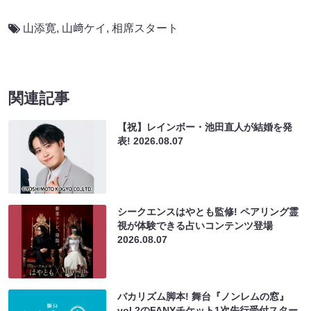
山添寛
,
山﨑ケイ
,
相席スタート
関連記事
【祝】レインボー・池田直人が結婚を発
表!
2026.08.07
シークエンスはやとも監修! ペアリング霊
視が体験できる占いコンテンツ登場
2026.08.07
バカリズム脚本! 舞台『ノンレムの窓』
vol.2のFANYチケット1次先行受付スター