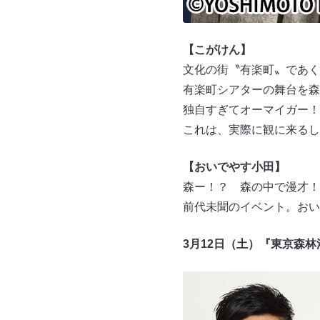
【こがけん】
文化の街〝有楽町〟であく
有楽町シアターの舞台を森
独自すぎてオーマイガー！
これは、実際に観に来るし
【おいでやす小田】
森ー！？ 森の中で漫才！
前代未聞のイベント。おい
3月12日（土）『東京森