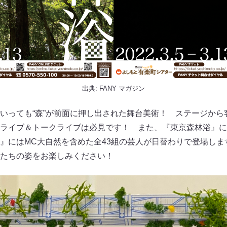
出典:
FANY マガジン
いっても“森”が前面に押し出された舞台美術！ ステージから
ライブ＆トークライブは必見です！ また、『東京森林浴』に
』にはMC大自然を含めた全43組の芸人が日替わりで登場しま
たちの姿をお楽しみください！