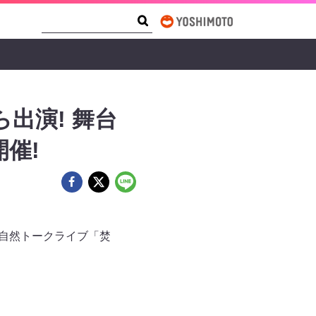
Search Form
Search
出演! 舞台
催!
大自然トークライブ「焚