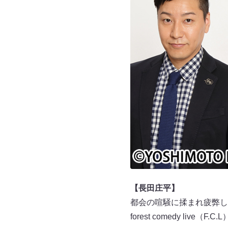
【長田庄平】
都会の喧騒に揉まれ疲弊し
forest comedy live（F