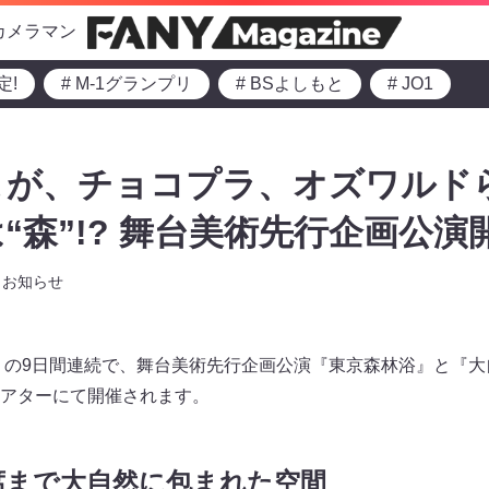
カメラマン
定!
# M-1グランプリ
# BSよしもと
# JO1
が、チョコプラ、オズワルドら
“森”!? 舞台美術先行企画公演開
お知らせ
日）の9日間連続で、舞台美術先行企画公演『東京森林浴』と『
アターにて開催されます。
席まで大自然に包まれた空間